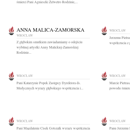
śmierci Pani Agnieszki Żelwetro Rodzinie,...
ANNA MALICA-ZAMORSKA
WROCŁAW
WROCŁAW
Jerzemu Pietr
Z głębokim smutkiem zawiadamiamy o odejściu
współczucia z
wybitnej artystki Anny Malickiej-Zamorskiej
Rodzinie...
WROCŁAW
WROCŁAW
Pani Katarzynie Popek Zastępcy Dyrektora ds.
Marcie Pietras
Medycznych wyrazy głębokiego współczucia i...
powodu śmier
WROCŁAW
WROCŁAW
Pani Magdalenie Cisek Gotszalk wyrazy współczucia
Panu Jerzemu 