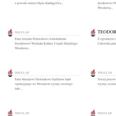
z powodu śmierci Męża składają Ewa,...
dyrektorowi W
Wrocławia...
TEODOR
WROCŁAW
Panu Jerzemu Pietraszkowi wieloletniemu
Z ogromnym s
Dyrektorowi Wydziału Kultury Urzędu Miejskiego
Człowieka pełn
Wrocławia...
WROCŁAW
WROCŁAW
Panu Maciejowi Skórniakowi Sędziemu Sądu
Naszej pracow
Apelacyjnego we Wrocławiu wyrazy szczerego
wyrazy szczer
żalu...
WROCŁAW
WROCŁAW