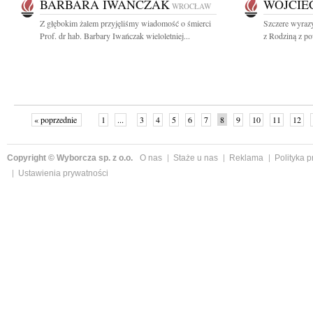
BARBARA IWAŃCZAK
WOJCIE
WROCŁAW
Z głębokim żalem przyjęliśmy wiadomość o śmierci
Szczere wyrazy
Prof. dr hab. Barbary Iwańczak wieloletniej...
z Rodziną z po
« poprzednie
1
...
3
4
5
6
7
8
9
10
11
12
Copyright © Wyborcza sp. z o.o.
O nas
Staże u nas
Reklama
Polityka 
Ustawienia prywatności