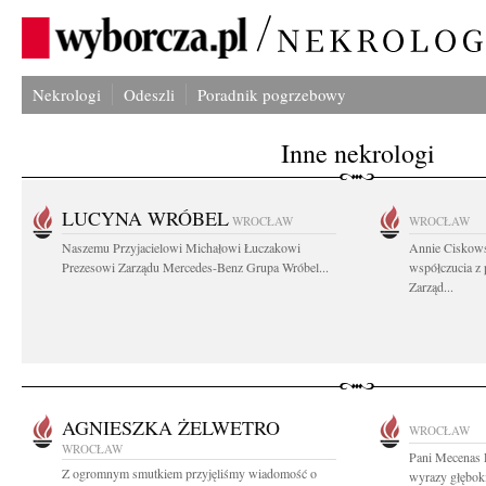
Nekrologi
Odeszli
Poradnik pogrzebowy
Inne nekrologi
LUCYNA WRÓBEL
WROCŁAW
WROCŁAW
Naszemu Przyjacielowi Michałowi Łuczakowi
Annie Ciskows
Prezesowi Zarządu Mercedes-Benz Grupa Wróbel...
współczucia z
Zarząd...
AGNIESZKA ŻELWETRO
WROCŁAW
WROCŁAW
Pani Mecenas 
Z ogromnym smutkiem przyjęliśmy wiadomość o
wyrazy głęboki