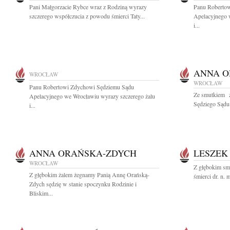
Pani Małgorzacie Rybce wraz z Rodziną wyrazy
Panu Roberto
szczerego współczucia z powodu śmierci Taty...
Apelacyjnego 
i...
ANNA O
WROCŁAW
WROCŁAW
Panu Robertowi Zdychowi Sędziemu Sądu
Ze smutkiem 
Apelacyjnego we Wrocławiu wyrazy szczerego żalu
Sędziego Sądu
i...
ANNA ORAŃSKA-ZDYCH
LESZEK
WROCŁAW
Z głębokim sm
Z głębokim żalem żegnamy Panią Annę Orańską-
śmierci dr. n. 
Zdych sędzię w stanie spoczynku Rodzinie i
Bliskim...