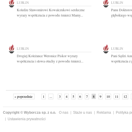
LUBLIN
LUBLIN
Koledze Sławomirowi Kowalczukowi serdeczne
Panu Doktorow
wyrazy współczucia z powodu śmierci Mamy...
głębokiego wsp
LUBLIN
LUBLIN
Drogiej Koleżance Weronice Piskor wyrazy
Pani Sędzi Ann
współczucia i słowa otuchy z powodu śmierci...
współczucia z
« poprzednie
1
...
3
4
5
6
7
8
9
10
11
12
Copyright © Wyborcza sp. z o.o.
O nas
Staże u nas
Reklama
Polityka 
Ustawienia prywatności