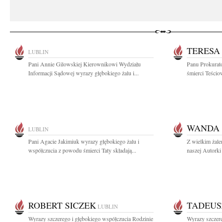
TERESA
LUBLIN
Pani Annie Gilowskiej Kierownikowi Wydziału
Panu Prokurat
Informacji Sądowej wyrazy głębokiego żalu i...
śmierci Teścio
WANDA 
LUBLIN
Pani Agacie Jakimiuk wyrazy głębokiego żalu i
Z wielkim żal
współczucia z powodu śmierci Taty składają...
naszej Autorki
ROBERT SICZEK
TADEUS
LUBLIN
Wyrazy szczerego i głębokiego współczucia Rodzinie
Wyrazy szczere