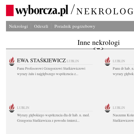
Nekrologi
Odeszli
Poradnik pogrzebowy
Inne nekrologi
EWA STAŚKIEWICZ
LUBLIN
LUBLIN
Panu Profesorowi Grzegorzowi Staśkiewiczowi
Panu dr hab. 
wyrazy żalu i najgłębszego współczucia z...
wyrazy głębok
LUBLIN
LUBLIN
Wyrazy głębokiego współczucia dla dr hab. n. med.
Naszemu Koled
Grzegorza Staśkiewicza z powodu śmierci...
Staśkiewiczowi