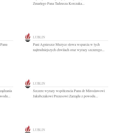
Zmarłego Pana Tadeusza Korczaka...
LUBLIN
 Panu
Pani Agnieszce Muzyce słowa wsparcia w tych
najtrudniejszych chwilach oraz wyrazy szczerego...
LUBLIN
ządzania
Szczere wyrazy współczucia Panu dr Mirosławowi
owodu...
Jakubczakowi Prezesowi Zarządu z powodu...
LUBLIN