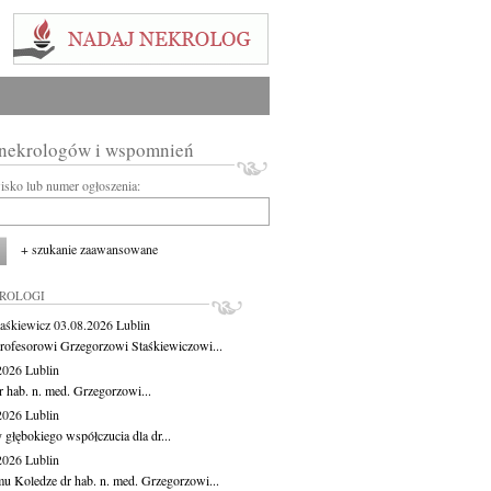
 nekrologów i wspomnień
wisko lub numer ogłoszenia:
+ szukanie zaawansowane
KROLOGI
aśkiewicz
03.08.2026
Lublin
rofesorowi Grzegorzowi Staśkiewiczowi...
.2026
Lublin
r hab. n. med. Grzegorzowi...
.2026
Lublin
 głębokiego współczucia dla dr...
.2026
Lublin
u Koledze dr hab. n. med. Grzegorzowi...