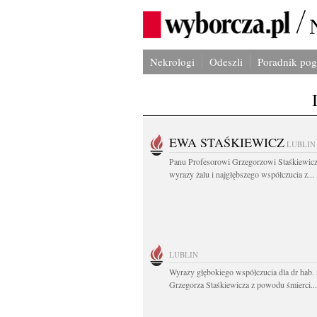
Nekrologi
Odeszli
Poradnik po
EWA STAŚKIEWICZ
LUBLIN
Panu Profesorowi Grzegorzowi Staśkiewic
wyrazy żalu i najgłębszego współczucia z...
LUBLIN
Wyrazy głębokiego współczucia dla dr hab. 
Grzegorza Staśkiewicza z powodu śmierci...