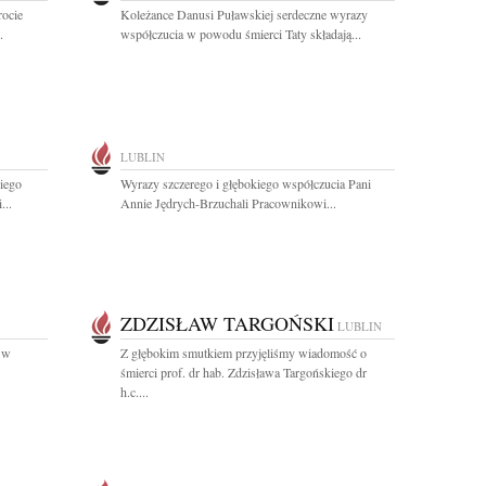
rocie
Koleżance Danusi Puławskiej serdeczne wyrazy
.
współczucia w powodu śmierci Taty składają...
LUBLIN
iego
Wyrazy szczerego i głębokiego współczucia Pani
...
Annie Jędrych-Brzuchali Pracownikowi...
ZDZISŁAW TARGOŃSKI
LUBLIN
 w
Z głębokim smutkiem przyjęliśmy wiadomość o
śmierci prof. dr hab. Zdzisława Targońskiego dr
h.c....