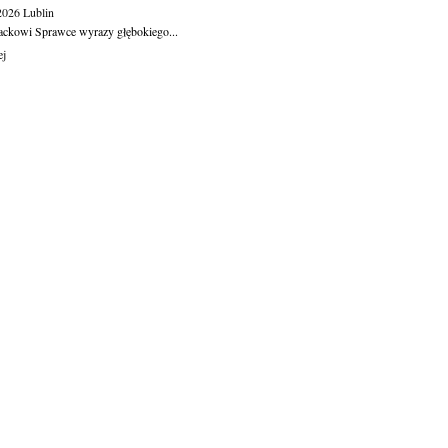
.2026
Lublin
ackowi Sprawce wyrazy głębokiego...
ej