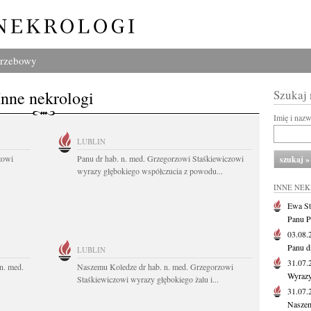
grzebowy
Inne nekrologi
Szukaj
Imię i naz
LUBLIN
zowi
Panu dr hab. n. med. Grzegorzowi Staśkiewiczowi
wyrazy głębokiego współczucia z powodu...
INNE NE
Ewa St
Panu P
03.08
Panu d
LUBLIN
31.07
n. med.
Naszemu Koledze dr hab. n. med. Grzegorzowi
Wyrazy
Staśkiewiczowi wyrazy głębokiego żalu i...
31.07
Naszem