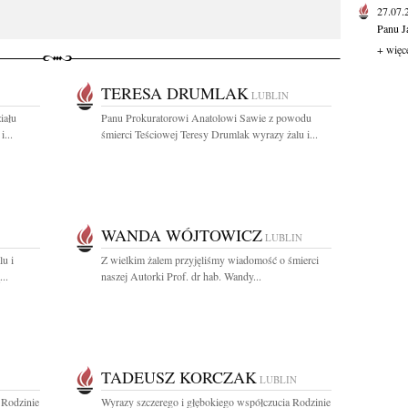
27.07
Panu J
+ więc
TERESA DRUMLAK
LUBLIN
iału
Panu Prokuratorowi Anatolowi Sawie z powodu
...
śmierci Teściowej Teresy Drumlak wyrazy żalu i...
WANDA WÓJTOWICZ
LUBLIN
lu i
Z wielkim żalem przyjęliśmy wiadomość o śmierci
..
naszej Autorki Prof. dr hab. Wandy...
TADEUSZ KORCZAK
LUBLIN
 Rodzinie
Wyrazy szczerego i głębokiego współczucia Rodzinie