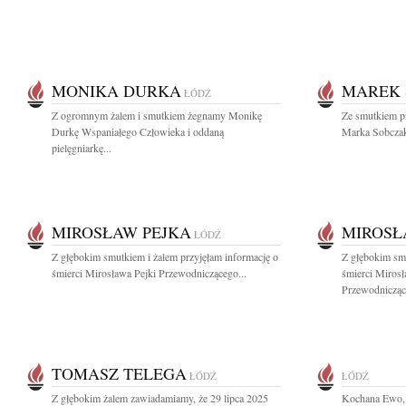
MONIKA DURKA
MAREK
ŁÓDŹ
Z ogromnym żalem i smutkiem żegnamy Monikę
Ze smutkiem p
Durkę Wspaniałego Człowieka i oddaną
Marka Sobczak
pielęgniarkę...
MIROSŁAW PEJKA
MIROSŁ
ŁÓDŹ
Z głębokim smutkiem i żalem przyjęłam informację o
Z głębokim sm
śmierci Mirosława Pejki Przewodniczącego...
śmierci Miros
Przewodnicząc
TOMASZ TELEGA
ŁÓDŹ
ŁÓDŹ
Z głębokim żalem zawiadamiamy, że 29 lipca 2025
Kochana Ewo, 