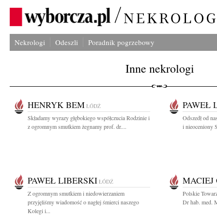
Nekrologi
Odeszli
Poradnik pogrzebowy
Inne nekrologi
HENRYK BEM
PAWEŁ 
ŁÓDŹ
Składamy wyrazy głębokiego współczucia Rodzinie i
Odszedł od na
z ogromnym smutkiem żegnamy prof. dr....
i nieoceniony 
PAWEŁ LIBERSKI
MACIEJ
ŁÓDŹ
Z ogromnym smutkiem i niedowierzaniem
Polskie Towar
przyjęliśmy wiadomość o nagłej śmierci naszego
Dr hab. med. M
Kolegi i...