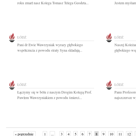
roku zmarł nasz Kolega Tomasz Telega Geodeta...
Jestem myślam
ŁÓDŹ
ŁÓDŹ
Pani dr Ewie Wawrzyniak wyrazy głębokiego
Naszej Koleża
współczucia z powodu straty Syna składają...
głębokiego wsp
ŁÓDŹ
ŁÓDŹ
Łączymy się w bólu z naszym Drogim Kolegą Prof.
Panu Profeso
Pawłem Wawrzyniakiem z powodu śmierci...
najszczersze w
« poprzednie
1
...
3
4
5
6
7
8
9
10
11
12