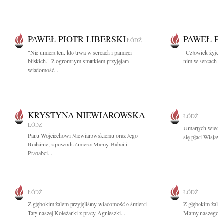
PAWEŁ PIOTR LIBERSKI
PAWEŁ P
ŁÓDŹ
"Nie umiera ten, kto trwa w sercach i pamięci
"Człowiek żyje
bliskich." Z ogromnym smutkiem przyjęłam
nim w sercach 
wiadomość...
KRYSTYNA NIEWIAROWSKA
ŁÓDŹ
ŁÓDŹ
Umarłych wiec
Panu Wojciechowi Niewiarowskiemu oraz Jego
się płaci Wisł
Rodzinie, z powodu śmierci Mamy, Babci i
Prababci...
ŁÓDŹ
ŁÓDŹ
Z głębokim żalem przyjęliśmy wiadomość o śmierci
Z głębokim ża
Taty naszej Koleżanki z pracy Agnieszki...
Mamy naszego 