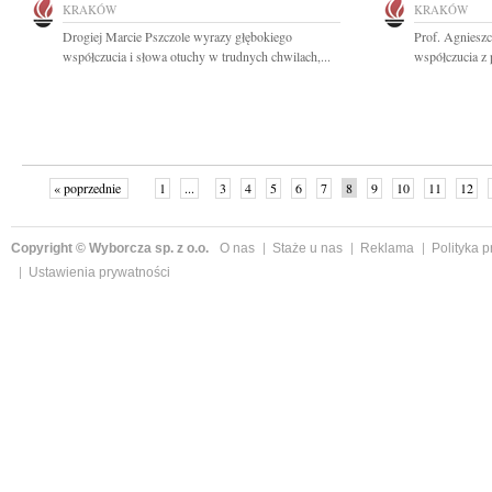
KRAKÓW
KRAKÓW
Drogiej Marcie Pszczole wyrazy głębokiego
Prof. Agnieszc
współczucia i słowa otuchy w trudnych chwilach,...
współczucia z 
« poprzednie
1
...
3
4
5
6
7
8
9
10
11
12
Copyright © Wyborcza sp. z o.o.
O nas
Staże u nas
Reklama
Polityka 
Ustawienia prywatności