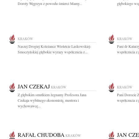
Doroty Węgrzyn z powodu śmierci Mamy...
głębokiego wsp
KRAKÓW
KRAKÓW
Naszej Drogiej Koleżance Wioletcie Laskowskiej-
Pani dr Katar
Smoczyńskiej głębokie wyrazy współczucia z...
współczucia z
JAN CZEKAJ
KRAKÓW
KRAKÓW
Z głębokim smutkiem żegnamy Profesora Jana
Pani Dorocie Z
Czekaja wybitnego ekonomistę, mentora i
współczucia z 
wychowawcę...
RAFAŁ CHUDOBA
JAN CZ
KRAKÓW