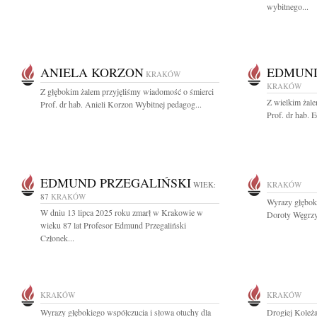
wybitnego...
ANIELA KORZON
EDMUND
KRAKÓW
KRAKÓW
Z głębokim żalem przyjęliśmy wiadomość o śmierci
Z wielkim żal
Prof. dr hab. Anieli Korzon Wybitnej pedagog...
Prof. dr hab. 
EDMUND PRZEGALIŃSKI
WIEK:
KRAKÓW
87
KRAKÓW
Wyrazy głęboki
W dniu 13 lipca 2025 roku zmarł w Krakowie w
Doroty Węgrzyn
wieku 87 lat Profesor Edmund Przegaliński
Członek...
KRAKÓW
KRAKÓW
Wyrazy głębokiego współczucia i słowa otuchy dla
Drogiej Koleża