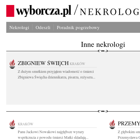
Nekrologi
Odeszli
Poradnik pogrzebowy
Inne nekrologi
ZBIGNIEW ŚWIĘCH
KRAKÓW
Z dużym smutkiem przyjąłem wiadomość o śmierci
Zbigniewa Święcha dziennikarza, pisarza, reżysera...
PRZEM
KRAKÓW
Panu Jackowi Nowakowi najgłębsze wyrazy
Z głębokim smu
współczucia z powodu śmierci Matki składają...
Przemysława G