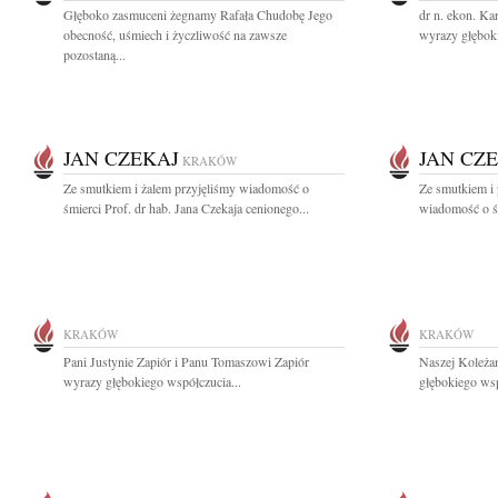
Głęboko zasmuceni żegnamy Rafała Chudobę Jego
dr n. ekon. Kar
obecność, uśmiech i życzliwość na zawsze
wyrazy głęboki
pozostaną...
JAN CZEKAJ
JAN CZ
KRAKÓW
Ze smutkiem i żalem przyjęliśmy wiadomość o
Ze smutkiem i 
śmierci Prof. dr hab. Jana Czekaja cenionego...
wiadomość o śm
KRAKÓW
KRAKÓW
Pani Justynie Zapiór i Panu Tomaszowi Zapiór
Naszej Koleża
wyrazy głębokiego współczucia...
głębokiego wsp