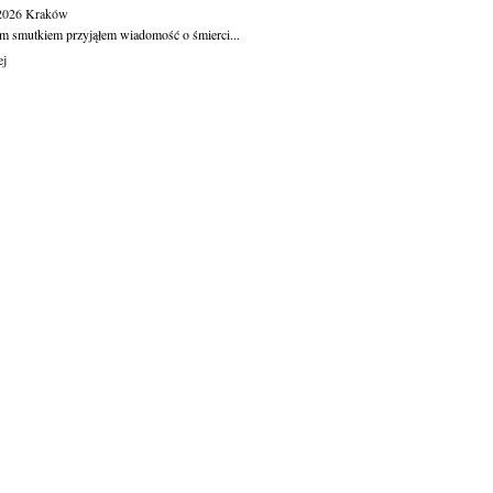
.2026
Kraków
m smutkiem przyjąłem wiadomość o śmierci...
ej