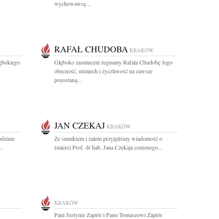
wychowawcę...
RAFAŁ CHUDOBA
KRAKÓW
łębokiego
Głęboko zasmuceni żegnamy Rafała Chudobę Jego
obecność, uśmiech i życzliwość na zawsze
pozostaną...
JAN CZEKAJ
KRAKÓW
odzinie
Ze smutkiem i żalem przyjęliśmy wiadomość o
..
śmierci Prof. dr hab. Jana Czekaja cenionego...
KRAKÓW
Pani Justynie Zapiór i Panu Tomaszowi Zapiór