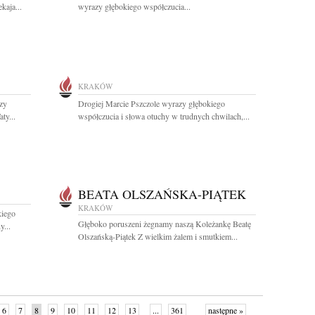
kaja...
wyrazy głębokiego współczucia...
KRAKÓW
zy
Drogiej Marcie Pszczole wyrazy głębokiego
ty...
współczucia i słowa otuchy w trudnych chwilach,...
BEATA OLSZAŃSKA-PIĄTEK
KRAKÓW
kiego
Głęboko poruszeni żegnamy naszą Koleżankę Beatę
y...
Olszańską-Piątek Z wielkim żalem i smutkiem...
6
7
8
9
10
11
12
13
...
361
następne »