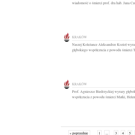
wiadomość o śmierci prof. dra hab. Jana Cze
KRAKÓW
Naszej Koleżance Aleksandrze Kozioł wyra
głębokiego współczucia z powodu śmierci Ta
KRAKÓW
Prof. Agnieszce Biedrzyckiej wyrazy głębo
współczucia z powodu śmierci Matki, Helen
« poprzednie
1
...
3
4
5