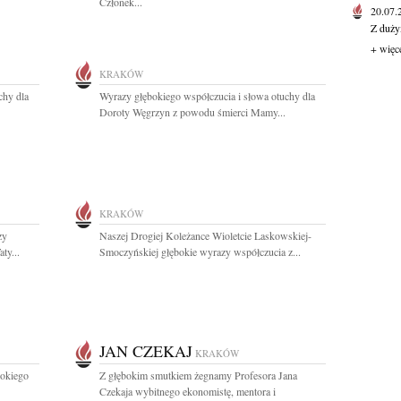
Członek...
20.07
Z duży
+ więc
KRAKÓW
chy dla
Wyrazy głębokiego współczucia i słowa otuchy dla
Doroty Węgrzyn z powodu śmierci Mamy...
KRAKÓW
zy
Naszej Drogiej Koleżance Wioletcie Laskowskiej-
ty...
Smoczyńskiej głębokie wyrazy współczucia z...
JAN CZEKAJ
KRAKÓW
bokiego
Z głębokim smutkiem żegnamy Profesora Jana
Czekaja wybitnego ekonomistę, mentora i