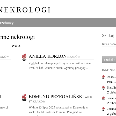
grzebowy
Inne nekrologi
Szukaj
Imię i naz
ANIELA KORZON
RAKÓW
KRAKÓW
Z głębokim żalem przyjęliśmy wiadomość o śmierci
Prof. dr hab. Anieli Korzon Wybitnej pedagog...
INNE NE
24.07
Panu J
Karoli
Z głęb
I
EDMUND PRZEGALIŃSKI
WIEK:
Joanna
87
KRAKÓW
Z olbr
mierci
W dniu 13 lipca 2025 roku zmarł w Krakowie w
Joanna
wieku 87 lat Profesor Edmund Przegaliński
Z głęb