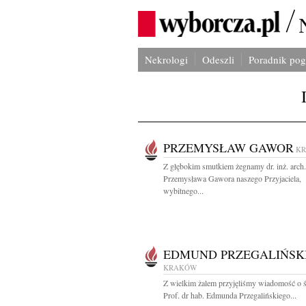
Nekrologi
Odeszli
Poradnik po
PRZEMYSŁAW GAWOR
K
Z głębokim smutkiem żegnamy dr. inż. arch.
Przemysława Gawora naszego Przyjaciela,
wybitnego...
EDMUND PRZEGALIŃSK
KRAKÓW
Z wielkim żalem przyjęliśmy wiadomość o ś
Prof. dr hab. Edmunda Przegalińskiego...