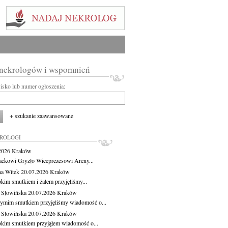
 nekrologów i wspomnień
wisko lub numer ogłoszenia:
+ szukanie zaawansowane
KROLOGI
.2026
Kraków
ackowi Gryzło Wiceprezesowi Areny...
na Witek
20.07.2026
Kraków
okim smutkiem i żalem przyjęliśmy...
 Słowińska
20.07.2026
Kraków
zymim smutkiem przyjęliśmy wiadomość o...
 Słowińska
20.07.2026
Kraków
okim smutkiem przyjąłem wiadomość o...