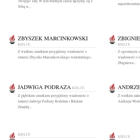
Twojego Taty W tym trudnym czasie łączymy się z
najserdeczniej
Tobą w...
ZBYSZEK MARCINKOWSKI
ZBIGNI
KIELCE
KIELCE
Z wielkim smutkiem przyjęliśmy wiadomość o
Z ogromnym sm
śmierci Zbyszka Marcinkowskiego wieloletniego...
wiadomość o ś
Zbigniewa...
JADWIGA PODRAZA
ANDRZE
KIELCE
Z głębokim smutkiem przyjęliśmy wiadomość o
Z wielkim żale
śmierci Jadwigi Podrazy Rodzinie i Bliskim
Andrzeja Woźni
Zmarłej...
KIELCE
KIELCE