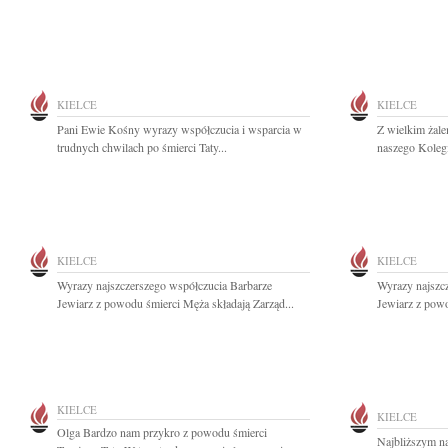
KIELCE
KIELCE
Pani Ewie Kośny wyrazy współczucia i wsparcia w
Z wielkim żal
trudnych chwilach po śmierci Taty...
naszego Koleg
KIELCE
KIELCE
Wyrazy najszczerszego współczucia Barbarze
Wyrazy najszc
Jewiarz z powodu śmierci Męża składają Zarząd...
Jewiarz z powo
KIELCE
KIELCE
Olga Bardzo nam przykro z powodu śmierci
Najbliższym n