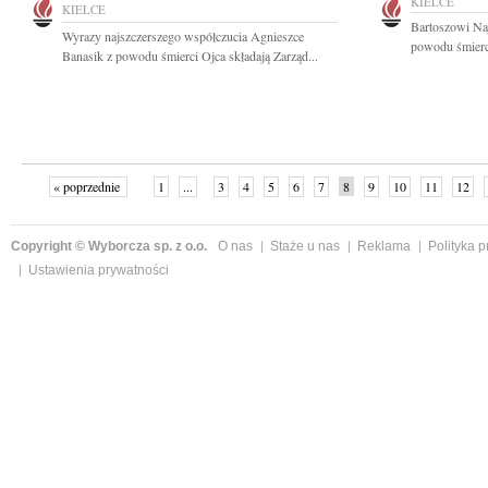
KIELCE
KIELCE
Bartoszowi Na
Wyrazy najszczerszego współczucia Agnieszce
powodu śmierci 
Banasik z powodu śmierci Ojca składają Zarząd...
« poprzednie
1
...
3
4
5
6
7
8
9
10
11
12
Copyright © Wyborcza sp. z o.o.
O nas
Staże u nas
Reklama
Polityka 
Ustawienia prywatności