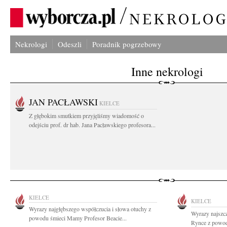
Nekrologi
Odeszli
Poradnik pogrzebowy
Inne nekrologi
JAN PACŁAWSKI
KIELCE
Z głębokim smutkiem przyjęliśmy wiadomość o
odejściu prof. dr hab. Jana Pacławskiego profesora...
KIELCE
KIELCE
Wyrazy najgłębszego współczucia i słowa otuchy z
Wyrazy najszc
powodu śmieci Mamy Profesor Beacie...
Rynce z powodu