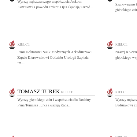
Wyrazy najszczerszego współczucia Jackowi
Szanownemu P
Kowalowi z powodu śmierci Ojca składają Zarząd...
głębokiego żal
KIELCE
KIELCE
Panu Doktorowi Nauk Medycznych Arkadiuszowi
Naszej Koleża
Zapale Kierownikowi Oddziału Urologii Szpitala
głębokiego wsp
im....
TOMASZ TUREK
KIELCE
KIELCE
Wyrazy głębokiego żalu i współczucia dla Rodziny
Wyrazy najszc
Pana Tomasza Turka składają Rada...
Badurakowi z p