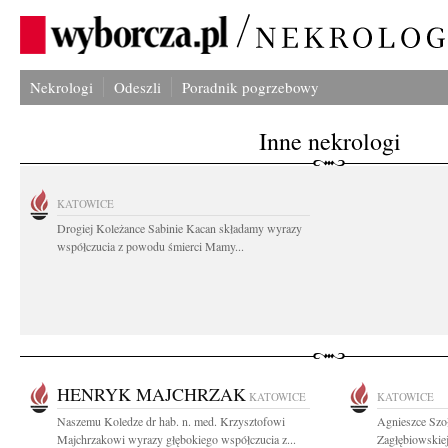
Nekrologi
Odeszli
Poradnik pogrzebowy
Inne nekrologi
KATOWICE
Drogiej Koleżance Sabinie Kacan składamy wyrazy
współczucia z powodu śmierci Mamy...
HENRYK MAJCHRZAK
KATOWICE
KATOWICE
Naszemu Koledze dr hab. n. med. Krzysztofowi
Agnieszce Szo
Majchrzakowi wyrazy głębokiego współczucia z...
Zagłębiowskiej 