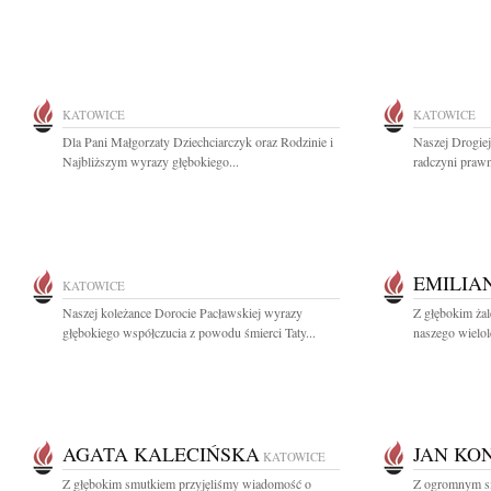
KATOWICE
KATOWICE
Dla Pani Małgorzaty Dziechciarczyk oraz Rodzinie i
Naszej Drogie
Najbliższym wyrazy głębokiego...
radczyni prawn
EMILIA
KATOWICE
Naszej koleżance Dorocie Pacławskiej wyrazy
Z głębokim ża
głębokiego współczucia z powodu śmierci Taty...
naszego wielol
AGATA KALECIŃSKA
JAN KO
KATOWICE
Z głębokim smutkiem przyjęliśmy wiadomość o
Z ogromnym s