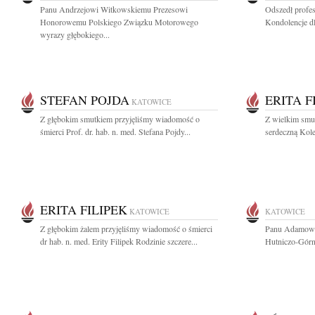
Panu Andrzejowi Witkowskiemu Prezesowi
Odszedł profes
Honorowemu Polskiego Związku Motorowego
Kondolencje dl
wyrazy głębokiego...
STEFAN POJDA
ERITA F
KATOWICE
Z głębokim smutkiem przyjęliśmy wiadomość o
Z wielkim smu
śmierci Prof. dr. hab. n. med. Stefana Pojdy...
serdeczną Koleż
ERITA FILIPEK
KATOWICE
KATOWICE
Z głębokim żalem przyjęliśmy wiadomość o śmierci
Panu Adamowi
dr hab. n. med. Erity Filipek Rodzinie szczere...
Hutniczo-Górni