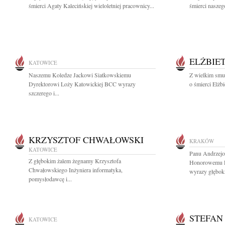
śmierci Agaty Kalecińskiej wieloletniej pracownicy...
śmierci naszeg
ELŻBIE
KATOWICE
Naszemu Koledze Jackowi Siatkowskiemu
Z wielkim smu
Dyrektorowi Loży Katowickiej BCC wyrazy
o śmierci Elżbi
szczerego i...
KRZYSZTOF CHWAŁOWSKI
KRAKÓW
KATOWICE
Panu Andrzej
Z głębokim żalem żegnamy Krzysztofa
Honorowemu P
Chwałowskiego Inżyniera informatyka,
wyrazy głęboki
pomysłodawcę i...
STEFAN
KATOWICE