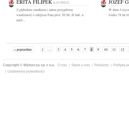
ERITA FILIPEK
JÓZEF 
KATOWICE
Z głębokim smutkiem i żalem przyjęliśmy
W dniu 4 styc
wiadomość o odejściu Pani prof. ŚUM. dr hab. n.
wieku 78 lat J
med....
« poprzednie
1
...
3
4
5
6
7
8
9
10
11
12
Copyright © Wyborcza sp. z o.o.
O nas
Staże u nas
Reklama
Polityka 
Ustawienia prywatności