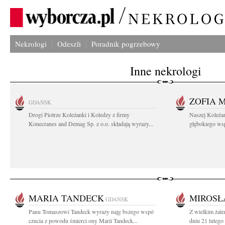
Nekrologi
Odeszli
Poradnik pogrzebowy
Inne nekrologi
ZOFIA 
GDAŃSK
Drogi Piotrze Koleżanki i Koledzy z firmy
Naszej Koleża
Konecranes and Demag Sp. z o.o. składają wyrazy...
głębokiego wspó
MARIA TANDECK
MIROSŁ
GDAŃSK
Panu Tomaszowi Tandeck wyrazy najg bszego wspó
Z wielkim żal
czucia z powodu śmierci ony Marii Tandeck...
dniu 21 lutego