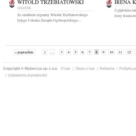
WITOLD TRZEBIATOWSKI
IRENA 
GDAŃSK
Z głębokim ża
Ze smutkiem żegnamy Witolda Trzebiatowskiego
Ireny Kleinszm
byłego Członka Zarządu Ogólnopolskiego...
« poprzednie
1
...
3
4
5
6
7
8
9
10
11
12
Copyright © Wyborcza sp. z o.o.
O nas
Staże u nas
Reklama
Polityka 
Ustawienia prywatności