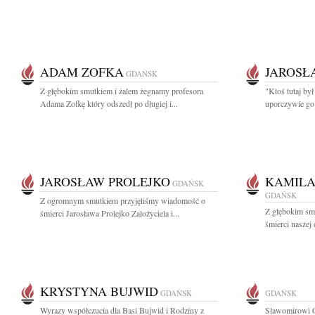
ADAM ZOFKA
JAROSŁ
GDAŃSK
Z głębokim smutkiem i żalem żegnamy profesora
"Ktoś tutaj był
Adama Zofkę który odszedł po długiej i...
uporczywie go
JAROSŁAW PROLEJKO
KAMILA
GDAŃSK
GDAŃSK
Z ogromnym smutkiem przyjęliśmy wiadomość o
Z głębokim sm
śmierci Jarosława Prolejko Założyciela i...
śmierci naszej 
KRYSTYNA BUJWID
GDAŃSK
GDAŃSK
Wyrazy współczucia dla Basi Bujwid i Rodziny z
Sławomirowi O