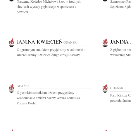
Naszemu Koledze Michałowi Szot w trudnych
Szanownej Pan
chwilach wyrazy głębokiego współczucia z
Sędziemu Sądu
powodu...
JANINA KWIECIEŃ
JANINA
GDAŃSK
Z ogromnym smutkiem przyjęliśmy wiadomość o
Z głębokim sm
śmierci Janiny Kwiecień długoletniej Starosty...
wieloletnią Sta
GDAŃSK
GDAŃSK
Z głębokim smutkiem i żalem przyjęliśmy
Pani Kindze Cz
wiadomość o śmierci Mamy Artura Tomasika
powodu śmierci
Prezesa Portu...