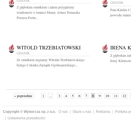
GDAŃSK
GDAŃSK
Z głębokim smutkiem i żalem przyjęliśmy
Pani Kindze Cz
wiadomość o śmierci Mamy Artura Tomasika
powodu śmierci
Prezesa Portu...
WITOLD TRZEBIATOWSKI
IRENA 
GDAŃSK
Z głębokim ża
Ze smutkiem żegnamy Witolda Trzebiatowskiego
Ireny Kleinszm
byłego Członka Zarządu Ogólnopolskiego...
« poprzednie
1
...
3
4
5
6
7
8
9
10
11
12
Copyright © Wyborcza sp. z o.o.
O nas
Staże u nas
Reklama
Polityka 
Ustawienia prywatności