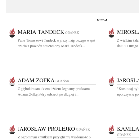
MARIA TANDECK
MIROSŁ
GDAŃSK
Panu Tomaszowi Tandeck wyrazy najg bszego wspó
Z wielkim żal
czucia z powodu śmierci ony Marii Tandeck...
dniu 21 lutego
ADAM ZOFKA
JAROSŁ
GDAŃSK
Z głębokim smutkiem i żalem żegnamy profesora
"Ktoś tutaj był
Adama Zofkę który odszedł po długiej i...
uporczywie go
JAROSŁAW PROLEJKO
KAMILA
GDAŃSK
GDAŃSK
Z ogromnym smutkiem przyjęliśmy wiadomość o