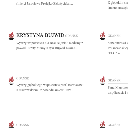
Z głębokim sm
śmierci Jarosława Prolejko Założyciela i...
śmierci naszej 
KRYSTYNA BUJWID
GDAŃSK
GDAŃSK
Wyrazy współczucia dla Basi Bujwid i Rodziny z
Sławomirowi O
powodu straty Mamy Krysi Bujwid Kasia i...
Pruszczańskie
"PEC" w...
GDAŃSK
GDAŃSK
Wyrazy głębokiego współczucia prof. Bartoszowi
Panu Marcino
Karaszewskiemu z powodu śmierci Taty...
współczucia i 
GDAŃSK
GDAŃSK