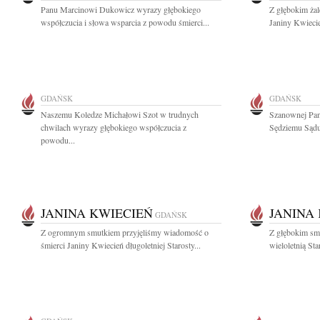
Panu Marcinowi Dukowicz wyrazy głębokiego
Z głębokim ża
współczucia i słowa wsparcia z powodu śmierci...
Janiny Kwiecie
GDAŃSK
GDAŃSK
Naszemu Koledze Michałowi Szot w trudnych
Szanownej Pan
chwilach wyrazy głębokiego współczucia z
Sędziemu Sądu
powodu...
JANINA KWIECIEŃ
JANINA
GDAŃSK
Z ogromnym smutkiem przyjęliśmy wiadomość o
Z głębokim sm
śmierci Janiny Kwiecień długoletniej Starosty...
wieloletnią Sta