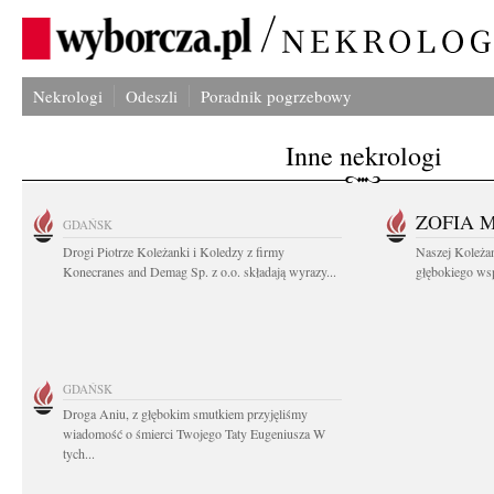
Nekrologi
Odeszli
Poradnik pogrzebowy
Inne nekrologi
ZOFIA 
GDAŃSK
Drogi Piotrze Koleżanki i Koledzy z firmy
Naszej Koleża
Konecranes and Demag Sp. z o.o. składają wyrazy...
głębokiego wspó
GDAŃSK
Droga Aniu, z głębokim smutkiem przyjęliśmy
wiadomość o śmierci Twojego Taty Eugeniusza W
tych...