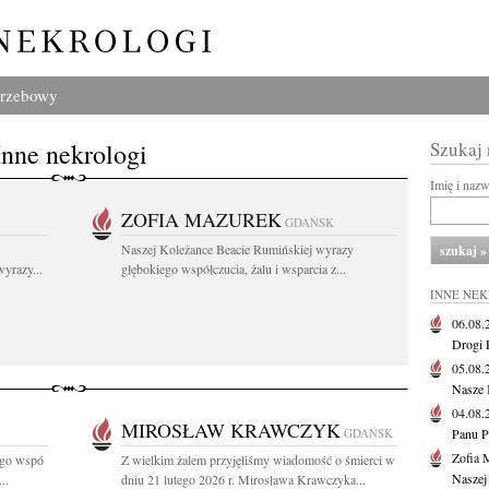
grzebowy
Inne nekrologi
Szukaj
Imię i naz
ZOFIA MAZUREK
GDAŃSK
Naszej Koleżance Beacie Rumińskiej wyrazy
yrazy...
głębokiego współczucia, żalu i wsparcia z...
INNE NE
06.08
Drogi P
05.08
Nasze 
04.08
MIROSŁAW KRAWCZYK
GDAŃSK
Panu P
Zofia 
ego wspó
Z wielkim żalem przyjęliśmy wiadomość o śmierci w
Naszej
..
dniu 21 lutego 2026 r. Mirosława Krawczyka...