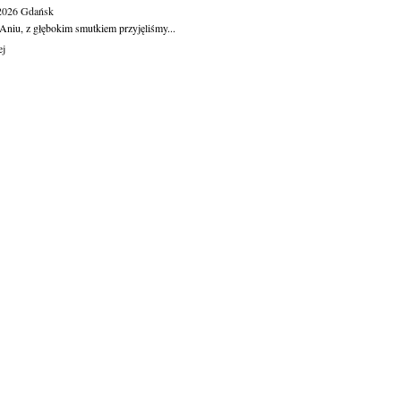
.2026
Gdańsk
Aniu, z głębokim smutkiem przyjęliśmy...
ej