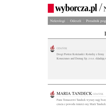
Nekrologi
Odeszli
Poradnik po
GDAŃSK
Drogi Piotrze Koleżanki i Koledzy z firmy
Konecranes and Demag Sp. z o.o. składają w
MARIA TANDECK
GDAŃSK
Panu Tomaszowi Tandeck wyrazy najg bsz
czucia z powodu śmierci ony Marii Tandeck.