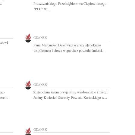
..
Pruszczańskiego Przedsiębiorstwa Ciepłowniczego
"PEC" w...
GDAŃSK
oszowi
Panu Marcinowi Dukowicz wyrazy głębokiego
współczucia i słowa wsparcia z powodu śmierci...
GDAŃSK
ego
Z głębokim żalem przyjęliśmy wiadomość o śmierci
rci...
Janiny Kwiecień Starosty Powiatu Kartuskiego w...
GDAŃSK