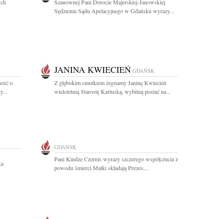
ych
Szanownej Pani Dorocie Majerskiej-Janowskiej
Sędziemu Sądu Apelacyjnego w Gdańsku wyrazy...
JANINA KWIECIEŃ
GDAŃSK
ość o
Z głębokim smutkiem żegnamy Janinę Kwiecień
y...
wieloletnią Starostę Kartuską, wybitną postać na...
GDAŃSK
Pani Kindze Czernis wyrazy szczerego współczucia z
ka
powodu śmierci Matki składają Prezes,...