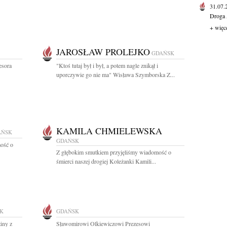
31.07
Droga 
+ więc
JAROSŁAW PROLEJKO
GDAŃSK
esora
"Ktoś tutaj był i był, a potem nagle znikął i
uporczywie go nie ma" Wisława Szymborska Z...
KAMILA CHMIELEWSKA
AŃSK
GDAŃSK
ość o
Z głębokim smutkiem przyjęliśmy wiadomość o
śmierci naszej drogiej Koleżanki Kamili...
K
GDAŃSK
iny z
Sławomirowi Olkiewiczowi Prezesowi