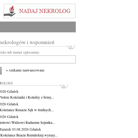
 nekrologów i wspomnień
wisko lub numer ogłoszenia:
+ szukanie zaawansowane
KROLOGI
.2026
Gdańsk
iotrze Koleżanki i Koledzy z firmy...
.2026
Gdańsk
Koleżance Renacie Sęk w trudnych...
.2026
Gdańsk
iotrowi Widzowi Radnemu Sejmiku...
Mazurek
03.08.2026
Gdańsk
 Koleżance Beacie Rumińskiej wyrazy...