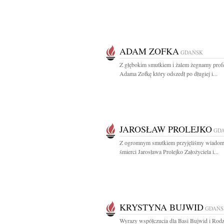
ADAM ZOFKA
GDAŃSK
Z głębokim smutkiem i żalem żegnamy prof
Adama Zofkę który odszedł po długiej i...
JAROSŁAW PROLEJKO
GD
Z ogromnym smutkiem przyjęliśmy wiadom
śmierci Jarosława Prolejko Założyciela i...
KRYSTYNA BUJWID
GDAŃS
Wyrazy współczucia dla Basi Bujwid i Rodz