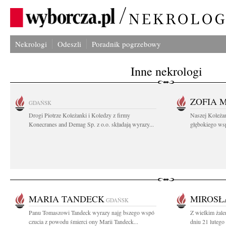
Nekrologi
Odeszli
Poradnik pogrzebowy
Inne nekrologi
ZOFIA 
GDAŃSK
Drogi Piotrze Koleżanki i Koledzy z firmy
Naszej Koleża
Konecranes and Demag Sp. z o.o. składają wyrazy...
głębokiego wspó
MARIA TANDECK
MIROSŁ
GDAŃSK
Panu Tomaszowi Tandeck wyrazy najg bszego wspó
Z wielkim żal
czucia z powodu śmierci ony Marii Tandeck...
dniu 21 lutego