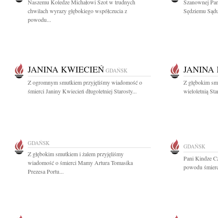
Naszemu Koledze Michałowi Szot w trudnych
Szanownej Pan
chwilach wyrazy głębokiego współczucia z
Sędziemu Sądu
powodu...
JANINA KWIECIEŃ
JANINA
GDAŃSK
Z ogromnym smutkiem przyjęliśmy wiadomość o
Z głębokim sm
śmierci Janiny Kwiecień długoletniej Starosty...
wieloletnią Sta
GDAŃSK
GDAŃSK
Z głębokim smutkiem i żalem przyjęliśmy
Pani Kindze Cz
wiadomość o śmierci Mamy Artura Tomasika
powodu śmierci
Prezesa Portu...