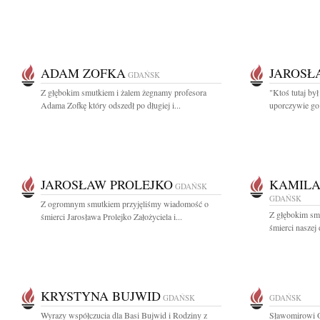
ADAM ZOFKA
JAROSŁ
GDAŃSK
Z głębokim smutkiem i żalem żegnamy profesora
"Ktoś tutaj był
Adama Zofkę który odszedł po długiej i...
uporczywie go
JAROSŁAW PROLEJKO
KAMILA
GDAŃSK
GDAŃSK
Z ogromnym smutkiem przyjęliśmy wiadomość o
Z głębokim sm
śmierci Jarosława Prolejko Założyciela i...
śmierci naszej 
KRYSTYNA BUJWID
GDAŃSK
GDAŃSK
Wyrazy współczucia dla Basi Bujwid i Rodziny z
Sławomirowi O