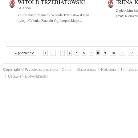
WITOLD TRZEBIATOWSKI
IRENA 
GDAŃSK
Z głębokim ża
Ze smutkiem żegnamy Witolda Trzebiatowskiego
Ireny Kleinszm
byłego Członka Zarządu Ogólnopolskiego...
« poprzednie
1
...
3
4
5
6
7
8
9
10
11
12
Copyright © Wyborcza sp. z o.o.
O nas
Staże u nas
Reklama
Polityka 
Ustawienia prywatności