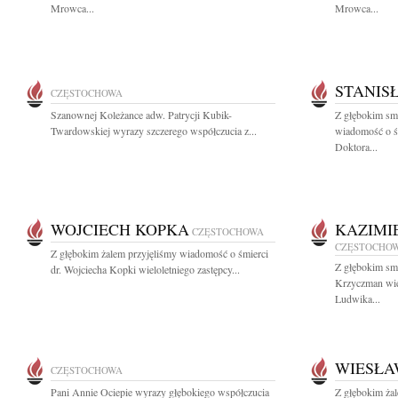
Mrowca...
Mrowca...
STANIS
CZĘSTOCHOWA
Szanownej Koleżance adw. Patrycji Kubik-
Z głębokim smu
Twardowskiej wyrazy szczerego współczucia z...
wiadomość o ś
Doktora...
WOJCIECH KOPKA
KAZIMI
CZĘSTOCHOWA
CZĘSTOCHO
Z głębokim żalem przyjęliśmy wiadomość o śmierci
Z głębokim sm
dr. Wojciecha Kopki wieloletniego zastępcy...
Krzyczman wie
Ludwika...
WIESŁA
CZĘSTOCHOWA
Pani Annie Ociepie wyrazy głębokiego współczucia
Z głębokim ża