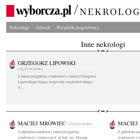
Nekrologi
Odeszli
Poradnik pogrzebowy
Inne nekrologi
GRZEGORZ LIPOWSKI
CZĘSTOCHOWA
Z żalem przyjęliśmy wiadomość o śmierci Grzegorza
Lipowskiego byłego wojewody częstochowskiego
w...
MACIEJ MROWIEC
MACIEJ
CZĘSTOCHOWA
Z głębokim smutkiem i żalem przyjęliśmy
Z głębokim smu
wiadomość o śmierci prof. dr hab. inż. Macieja
wiadomość o śm