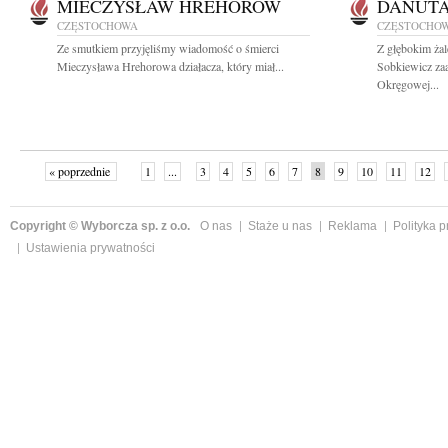
MIECZYSŁAW HREHOROW
DANUTA
CZĘSTOCHOWA
CZĘSTOCHO
Ze smutkiem przyjęliśmy wiadomość o śmierci
Z głębokim żal
Mieczysława Hrehorowa działacza, który miał...
Sobkiewicz za
Okręgowej...
« poprzednie
1
...
3
4
5
6
7
8
9
10
11
12
Copyright © Wyborcza sp. z o.o.
O nas
Staże u nas
Reklama
Polityka 
Ustawienia prywatności