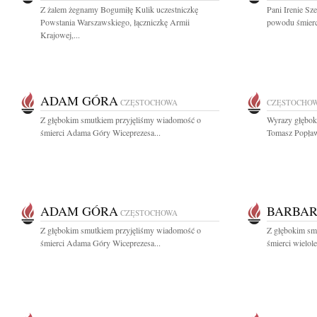
Z żalem żegnamy Bogumiłę Kulik uczestniczkę
Pani Irenie Sz
Powstania Warszawskiego, łączniczkę Armii
powodu śmierci
Krajowej,...
ADAM GÓRA
CZĘSTOCHOWA
CZĘSTOCHO
Z głębokim smutkiem przyjęliśmy wiadomość o
Wyrazy głęboki
śmierci Adama Góry Wiceprezesa...
Tomasz Popław
ADAM GÓRA
BARBAR
CZĘSTOCHOWA
Z głębokim smutkiem przyjęliśmy wiadomość o
Z głębokim sm
śmierci Adama Góry Wiceprezesa...
śmierci wielole