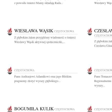
z powodu śmierci Mamy składają Rada...
Wiesławy Wąsik
WIESŁAWA WĄSIK
CZESŁA
CZĘSTOCHOWA
CZĘSTOCHO
Z głębokim żalem przyjęliśmy wiadomość o śmierci
Z głębokim ża
Wiesławy Wąsik aktywnej społeczniczki,...
Czesława Ginal
CZĘSTOCHOWA
CZĘSTOCHO
Panu Andrzejowi Adamikowi oraz jego Bliskim
Panu Tomaszow
pragniemy złożyć wyrazy głębokiego...
Regionalnemu 
wyrazy...
BOGUMIŁA KULIK
CZĘSTOCHOWA
CZĘSTOCHO