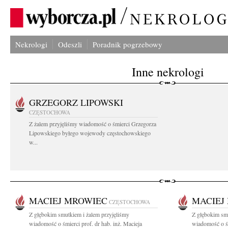
Nekrologi
Odeszli
Poradnik pogrzebowy
Inne nekrologi
GRZEGORZ LIPOWSKI
CZĘSTOCHOWA
Z żalem przyjęliśmy wiadomość o śmierci Grzegorza
Lipowskiego byłego wojewody częstochowskiego
w...
MACIEJ MROWIEC
MACIEJ
CZĘSTOCHOWA
Z głębokim smutkiem i żalem przyjęliśmy
Z głębokim smu
wiadomość o śmierci prof. dr hab. inż. Macieja
wiadomość o śm