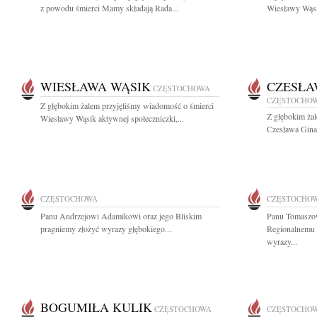
z powodu śmierci Mamy składają Rada...
Wiesławy Wąsik
WIESŁAWA WĄSIK
CZESŁA
CZĘSTOCHOWA
CZĘSTOCHO
Z głębokim żalem przyjęliśmy wiadomość o śmierci
Z głębokim ża
Wiesławy Wąsik aktywnej społeczniczki,...
Czesława Ginal
CZĘSTOCHOWA
CZĘSTOCHO
Panu Andrzejowi Adamikowi oraz jego Bliskim
Panu Tomaszow
pragniemy złożyć wyrazy głębokiego...
Regionalnemu 
wyrazy...
BOGUMIŁA KULIK
CZĘSTOCHOWA
CZĘSTOCHO