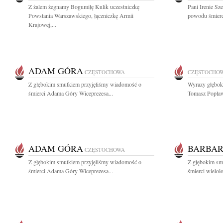
Z żalem żegnamy Bogumiłę Kulik uczestniczkę
Pani Irenie Sz
Powstania Warszawskiego, łączniczkę Armii
powodu śmierci
Krajowej,...
ADAM GÓRA
CZĘSTOCHOWA
CZĘSTOCHO
Z głębokim smutkiem przyjęliśmy wiadomość o
Wyrazy głęboki
śmierci Adama Góry Wiceprezesa...
Tomasz Popław
ADAM GÓRA
BARBAR
CZĘSTOCHOWA
Z głębokim smutkiem przyjęliśmy wiadomość o
Z głębokim sm
śmierci Adama Góry Wiceprezesa...
śmierci wielole