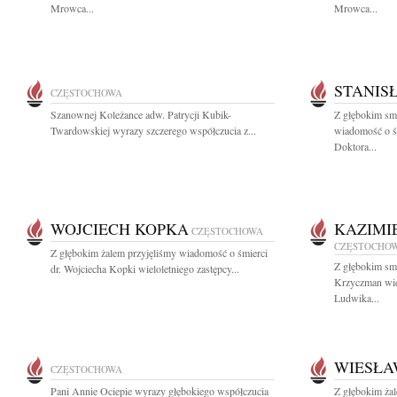
Mrowca...
Mrowca...
STANIS
CZĘSTOCHOWA
Szanownej Koleżance adw. Patrycji Kubik-
Z głębokim smu
Twardowskiej wyrazy szczerego współczucia z...
wiadomość o ś
Doktora...
WOJCIECH KOPKA
KAZIMI
CZĘSTOCHOWA
CZĘSTOCHO
Z głębokim żalem przyjęliśmy wiadomość o śmierci
Z głębokim sm
dr. Wojciecha Kopki wieloletniego zastępcy...
Krzyczman wie
Ludwika...
WIESŁA
CZĘSTOCHOWA
Pani Annie Ociepie wyrazy głębokiego współczucia
Z głębokim ża