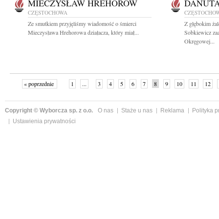
MIECZYSŁAW HREHOROW
DANUTA
CZĘSTOCHOWA
CZĘSTOCHO
Ze smutkiem przyjęliśmy wiadomość o śmierci
Z głębokim żal
Mieczysława Hrehorowa działacza, który miał...
Sobkiewicz za
Okręgowej...
« poprzednie
1
...
3
4
5
6
7
8
9
10
11
12
Copyright © Wyborcza sp. z o.o.
O nas
Staże u nas
Reklama
Polityka 
Ustawienia prywatności