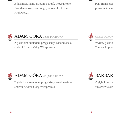
Z żalem żegnamy Bogumiłę Kulik uczestniczkę
Pani Irenie Sz
Powstania Warszawskiego, łączniczkę Armii
powodu śmierci
Krajowej,...
ADAM GÓRA
CZĘSTOCHOWA
CZĘSTOCHO
Z głębokim smutkiem przyjęliśmy wiadomość o
Wyrazy głęboki
śmierci Adama Góry Wiceprezesa...
Tomasz Popław
ADAM GÓRA
BARBAR
CZĘSTOCHOWA
Z głębokim smutkiem przyjęliśmy wiadomość o
Z głębokim sm
śmierci Adama Góry Wiceprezesa...
śmierci wielole