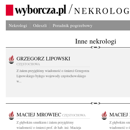
Nekrologi
Odeszli
Poradnik pogrzebowy
Inne nekrologi
GRZEGORZ LIPOWSKI
CZĘSTOCHOWA
Z żalem przyjęliśmy wiadomość o śmierci Grzegorza
Lipowskiego byłego wojewody częstochowskiego
w...
MACIEJ MROWIEC
MACIEJ
CZĘSTOCHOWA
Z głębokim smutkiem i żalem przyjęliśmy
Z głębokim smu
wiadomość o śmierci prof. dr hab. inż. Macieja
wiadomość o śm