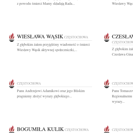
z powodu śmierci Mamy składają Rada...
Wiesławy Wąsik
WIESŁAWA WĄSIK
CZESŁA
CZĘSTOCHOWA
CZĘSTOCHO
Z głębokim żalem przyjęliśmy wiadomość o śmierci
Z głębokim ża
Wiesławy Wąsik aktywnej społeczniczki,...
Czesława Ginal
CZĘSTOCHOWA
CZĘSTOCHO
Panu Andrzejowi Adamikowi oraz jego Bliskim
Panu Tomaszow
pragniemy złożyć wyrazy głębokiego...
Regionalnemu 
wyrazy...
BOGUMIŁA KULIK
CZĘSTOCHOWA
CZĘSTOCHO