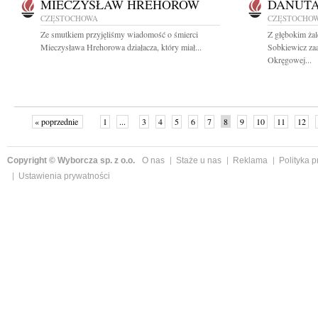
MIECZYSŁAW HREHOROW
DANUTA
CZĘSTOCHOWA
CZĘSTOCHO
Ze smutkiem przyjęliśmy wiadomość o śmierci
Z głębokim żal
Mieczysława Hrehorowa działacza, który miał...
Sobkiewicz za
Okręgowej...
« poprzednie
1
...
3
4
5
6
7
8
9
10
11
12
Copyright © Wyborcza sp. z o.o.
O nas
Staże u nas
Reklama
Polityka 
Ustawienia prywatności