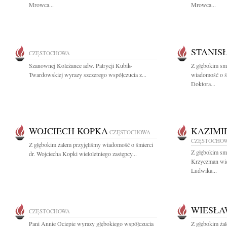
Mrowca...
Mrowca...
STANIS
CZĘSTOCHOWA
Szanownej Koleżance adw. Patrycji Kubik-
Z głębokim smu
Twardowskiej wyrazy szczerego współczucia z...
wiadomość o ś
Doktora...
WOJCIECH KOPKA
KAZIMI
CZĘSTOCHOWA
CZĘSTOCHO
Z głębokim żalem przyjęliśmy wiadomość o śmierci
Z głębokim sm
dr. Wojciecha Kopki wieloletniego zastępcy...
Krzyczman wie
Ludwika...
WIESŁA
CZĘSTOCHOWA
Pani Annie Ociepie wyrazy głębokiego współczucia
Z głębokim ża