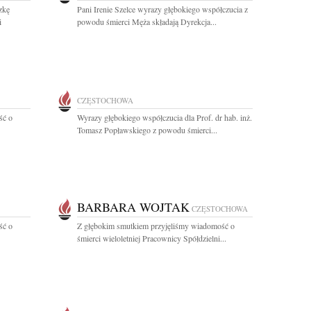
zkę
Pani Irenie Szelce wyrazy głębokiego współczucia z
i
powodu śmierci Męża składają Dyrekcja...
CZĘSTOCHOWA
ść o
Wyrazy głębokiego współczucia dla Prof. dr hab. inż.
Tomasz Popławskiego z powodu śmierci...
BARBARA WOJTAK
CZĘSTOCHOWA
ść o
Z głębokim smutkiem przyjęliśmy wiadomość o
śmierci wieloletniej Pracownicy Spółdzielni...