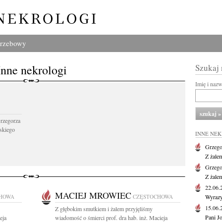
grzebowy
Inne nekrologi
Szukaj
Imię i naz
Grzegorza
skiego
INNE NE
Grzego
Z żale
Grzego
Z żale
22.06
MACIEJ MROWIEC
HOWA
CZĘSTOCHOWA
Wyrazy
15.06
Z głębokim smutkiem i żalem przyjęliśmy
Pani J
eja
wiadomość o śmierci prof. dra hab. inż. Macieja