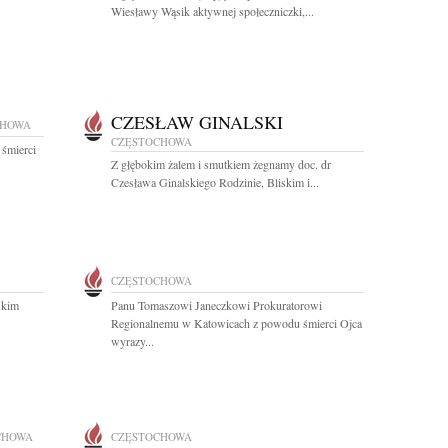
Wiesławy Wąsik aktywnej społeczniczki,...
CZESŁAW GINALSKI
CHOWA
CZĘSTOCHOWA
 śmierci
Z głębokim żalem i smutkiem żegnamy doc. dr
Czesława Ginalskiego Rodzinie, Bliskim i...
CZĘSTOCHOWA
skim
Panu Tomaszowi Janeczkowi Prokuratorowi
Regionalnemu w Katowicach z powodu śmierci Ojca
wyrazy...
CHOWA
CZĘSTOCHOWA