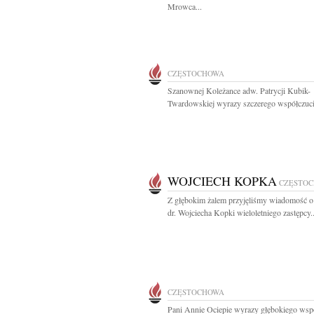
Mrowca...
CZĘSTOCHOWA
Szanownej Koleżance adw. Patrycji Kubik-
Twardowskiej wyrazy szczerego współczucia
WOJCIECH KOPKA
CZĘSTO
Z głębokim żalem przyjęliśmy wiadomość o
dr. Wojciecha Kopki wieloletniego zastępcy..
CZĘSTOCHOWA
Pani Annie Ociepie wyrazy głębokiego wsp