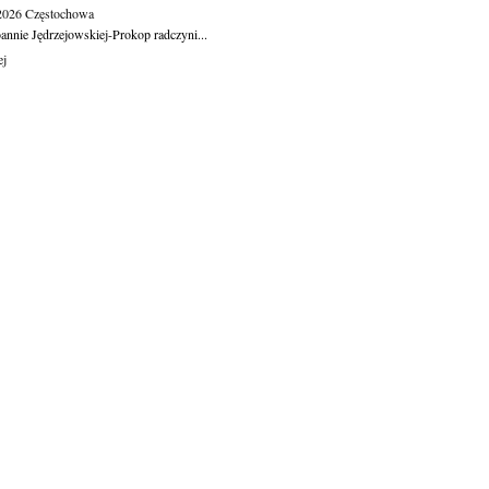
.2026
Częstochowa
oannie Jędrzejowskiej-Prokop radczyni...
ej