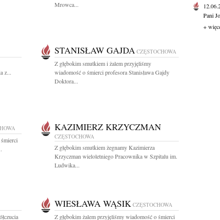
Mrowca...
12.06
Pani J
+ więc
STANISŁAW GAJDA
CZĘSTOCHOWA
Z głębokim smutkiem i żalem przyjęliśmy
 z...
wiadomość o śmierci profesora Stanisława Gajdy
Doktora...
KAZIMIERZ KRZYCZMAN
CHOWA
CZĘSTOCHOWA
 śmierci
Z głębokim smutkiem żegnamy Kazimierza
.
Krzyczman wieloletniego Pracownika w Szpitalu im.
Ludwika...
WIESŁAWA WĄSIK
CZĘSTOCHOWA
ółczucia
Z głębokim żalem przyjęliśmy wiadomość o śmierci