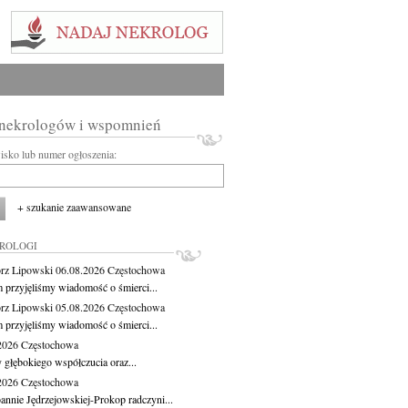
 nekrologów i wspomnień
wisko lub numer ogłoszenia:
+ szukanie zaawansowane
KROLOGI
rz Lipowski
06.08.2026
Częstochowa
m przyjęliśmy wiadomość o śmierci...
rz Lipowski
05.08.2026
Częstochowa
m przyjęliśmy wiadomość o śmierci...
.2026
Częstochowa
 głębokiego współczucia oraz...
.2026
Częstochowa
oannie Jędrzejowskiej-Prokop radczyni...