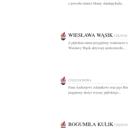
z powodu śmierci Mamy składają Rada...
WIESŁAWA WĄSIK
CZĘSTO
Z głębokim żalem przyjęliśmy wiadomość o
Wiesławy Wąsik aktywnej społeczniczki,...
CZĘSTOCHOWA
Panu Andrzejowi Adamikowi oraz jego Bli
pragniemy złożyć wyrazy głębokiego...
BOGUMIŁA KULIK
CZĘSTO