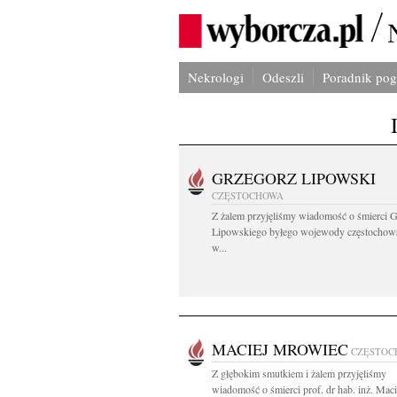
Nekrologi
Odeszli
Poradnik po
GRZEGORZ LIPOWSKI
CZĘSTOCHOWA
Z żalem przyjęliśmy wiadomość o śmierci 
Lipowskiego byłego wojewody częstochow
w...
MACIEJ MROWIEC
CZĘSTOC
Z głębokim smutkiem i żalem przyjęliśmy
wiadomość o śmierci prof. dr hab. inż. Maci