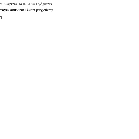
or Kasprzak
14.07.2026
Bydgoszcz
mnym smutkiem i żalem przyjęliśmy...
ej