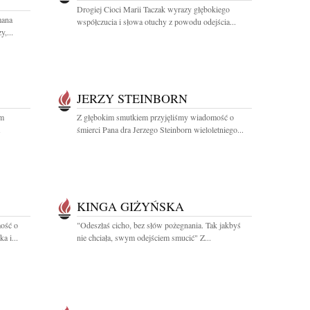
Drogiej Cioci Marii Taczak wyrazy głębokiego
mana
współczucia i słowa otuchy z powodu odejścia...
,...
JERZY STEINBORN
em
Z głębokim smutkiem przyjęliśmy wiadomość o
śmierci Pana dra Jerzego Steinborn wieloletniego...
KINGA GIŻYŃSKA
ość o
"Odeszłaś cicho, bez słów pożegnania. Tak jakbyś
a i...
nie chciała, swym odejściem smucić" Z...