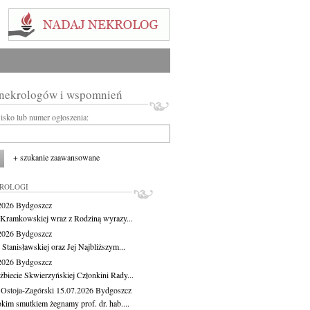
 nekrologów i wspomnień
wisko lub numer ogłoszenia:
+ szukanie zaawansowane
KROLOGI
.2026
Bydgoszcz
 Kramkowskiej wraz z Rodziną wyrazy...
.2026
Bydgoszcz
 Stanisławskiej oraz Jej Najbliższym...
.2026
Bydgoszcz
żbiecie Skwierzyńskiej Członkini Rady...
 Ostoja-Zagórski
15.07.2026
Bydgoszcz
okim smutkiem żegnamy prof. dr. hab....