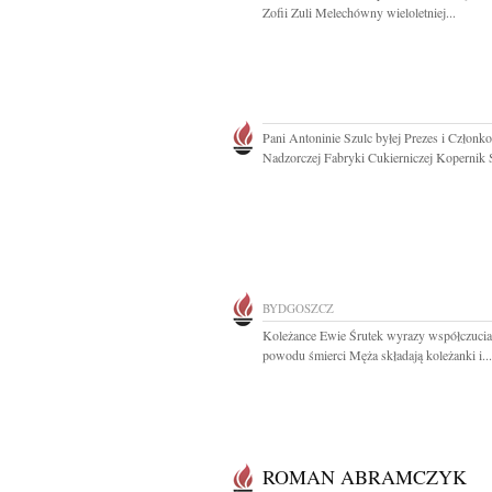
Zofii Zuli Melechówny wieloletniej...
Pani Antoninie Szulc byłej Prezes i Człon
Nadzorczej Fabryki Cukierniczej Kopernik S
BYDGOSZCZ
Koleżance Ewie Śrutek wyrazy współczucia
powodu śmierci Męża składają koleżanki i...
ROMAN ABRAMCZYK