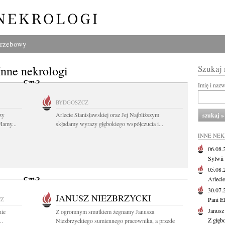
grzebowy
Inne nekrologi
Szukaj
Imię i naz
BYDGOSZCZ
zy
Arlecie Stanisławskiej oraz Jej Najbliższym
Mamy...
składamy wyrazy głębokiego współczucia i...
INNE NE
06.08
Sylwii
05.08
Arlecie
30.07
JANUSZ NIEZBRZYCKI
CZ
Pani El
Janusz
nie
Z ogromnym smutkiem żegnamy Janusza
Z głęb
..
Niezbrzyckiego sumiennego pracownika, a przede