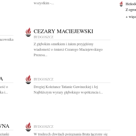
wszystkim -...
Heliod
Z ogro
+ więc
CEZARY MACIEJEWSKI
BYDGOSZCZ
racownika
Z głębokim smutkiem i żalem przyjęliśmy
wiadomość o śmierci Cezarego Maciejewskiego
Prezesa...
A
BYDGOSZCZ
ość o
Drogiej Koleżance Tatianie Gawineckiej i Jej
a i...
Najbliższym wyrazy głębokiego współczucia i...
WNA
BYDGOSZCZ
eżanki
W trudnych chwilach pożegnania Brata łączymy się