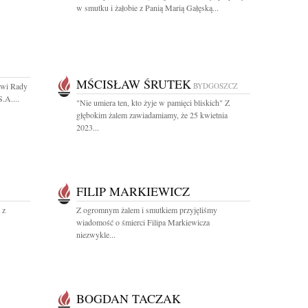
w smutku i żałobie z Panią Marią Gałęską...
MŚCISŁAW ŚRUTEK
kowi Rady
BYDGOSZCZ
.A....
"Nie umiera ten, kto żyje w pamięci bliskich" Z
głębokim żalem zawiadamiamy, że 25 kwietnia
2023...
FILIP MARKIEWICZ
 z
Z ogromnym żalem i smutkiem przyjęliśmy
wiadomość o śmierci Filipa Markiewicza
niezwykle...
BOGDAN TACZAK