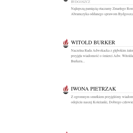
BYDGOSZCZ
Najlepszą pamięcią otaczamy Zmarłego Ro
Abramczyka oddanego sprawom Bydgoszczy
WITOLD BURKER
Naczelna Rada Adwokacka z głębokim żal
przyjęła wiadomość o śmierci Adw. Witolda
Burkera...
IWONA PIETRZAK
Z ogromnym smutkiem przyjęliśmy wiadom
odejściu naszej Koleżanki, Dobrego człowiek