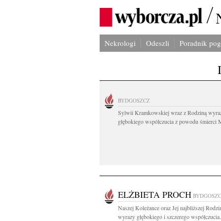
Nekrologi
Odeszli
Poradnik po
BYDGOSZCZ
Sylwii Kramkowskiej wraz z Rodziną wyra
głębokiego współczucia z powodu śmierci 
ELŻBIETA PROCH
BYDGOSZ
Naszej Koleżance oraz Jej najbliższej Rodzi
wyrazy głębokiego i szczerego współczucia.