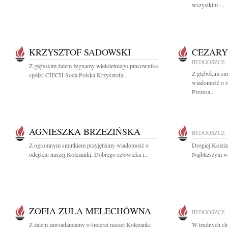
wszystkim -...
KRZYSZTOF SADOWSKI
CEZARY
BYDGOSZCZ
Z głębokim żalem żegnamy wieloletniego pracownika
Z głębokim smu
spółki CIECH Soda Polska Krzysztofa...
wiadomość o ś
Prezesa...
AGNIESZKA BRZEZIŃSKA
BYDGOSZCZ
Z ogromnym smutkiem przyjęliśmy wiadomość o
Drogiej Koleża
odejściu naszej Koleżanki, Dobrego człowieka i...
Najbliższym wy
ZOFIA ZULA MELECHÓWNA
BYDGOSZCZ
Z żalem zawiadamiamy o śmierci naszej Koleżanki
W trudnych chw