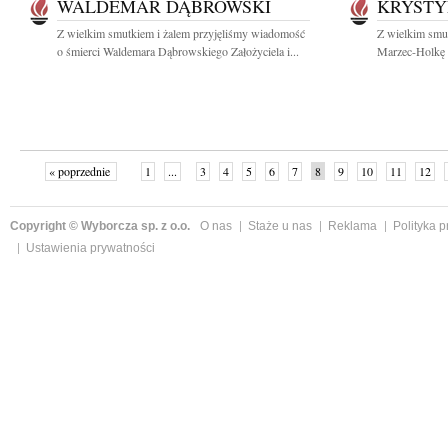
WALDEMAR DĄBROWSKI
KRYSTY
Z wielkim smutkiem i żalem przyjęliśmy wiadomość
Z wielkim smu
o śmierci Waldemara Dąbrowskiego Założyciela i...
Marzec-Holkę 
« poprzednie
1
...
3
4
5
6
7
8
9
10
11
12
Copyright © Wyborcza sp. z o.o.
O nas
Staże u nas
Reklama
Polityka 
Ustawienia prywatności