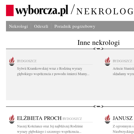
Nekrologi
Odeszli
Poradnik pogrzebowy
Inne nekrologi
BYDGOSZCZ
BYDGOSZCZ
Sylwii Kramkowskiej wraz z Rodziną wyrazy
Arlecie Stanis
głębokiego współczucia z powodu śmierci Mamy...
składamy wyraz
ELŻBIETA PROCH
JANUSZ
BYDGOSZCZ
Naszej Koleżance oraz Jej najbliższej Rodzinie
Z ogromnym s
wyrazy głębokiego i szczerego współczucia...
Niezbrzyckieg