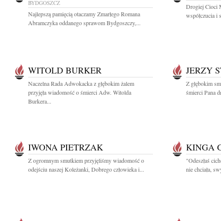
BYDGOSZCZ
Drogiej Cioci 
Najlepszą pamięcią otaczamy Zmarłego Romana
współczucia i 
Abramczyka oddanego sprawom Bydgoszczy,...
WITOLD BURKER
JERZY 
Naczelna Rada Adwokacka z głębokim żalem
Z głębokim sm
przyjęła wiadomość o śmierci Adw. Witolda
śmierci Pana dr
Burkera...
IWONA PIETRZAK
KINGA 
Z ogromnym smutkiem przyjęliśmy wiadomość o
"Odeszłaś cich
odejściu naszej Koleżanki, Dobrego człowieka i...
nie chciała, s