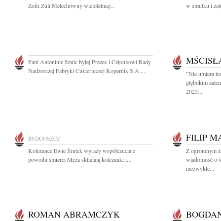
Zofii Zuli Melechówny wieloletniej...
w smutku i żał
MŚCISŁ
Pani Antoninie Szulc byłej Prezes i Członkowi Rady
Nadzorczej Fabryki Cukierniczej Kopernik S.A....
"Nie umiera te
głębokim żale
2023...
FILIP 
BYDGOSZCZ
Koleżance Ewie Śrutek wyrazy współczucia z
Z ogromnym ża
powodu śmierci Męża składają koleżanki i...
wiadomość o ś
niezwykle...
ROMAN ABRAMCZYK
BOGDAN