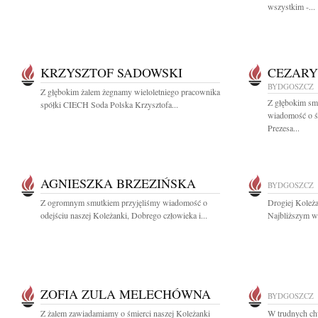
wszystkim -...
KRZYSZTOF SADOWSKI
CEZARY
BYDGOSZCZ
Z głębokim żalem żegnamy wieloletniego pracownika
Z głębokim smu
spółki CIECH Soda Polska Krzysztofa...
wiadomość o ś
Prezesa...
AGNIESZKA BRZEZIŃSKA
BYDGOSZCZ
Z ogromnym smutkiem przyjęliśmy wiadomość o
Drogiej Koleża
odejściu naszej Koleżanki, Dobrego człowieka i...
Najbliższym wy
ZOFIA ZULA MELECHÓWNA
BYDGOSZCZ
Z żalem zawiadamiamy o śmierci naszej Koleżanki
W trudnych chw