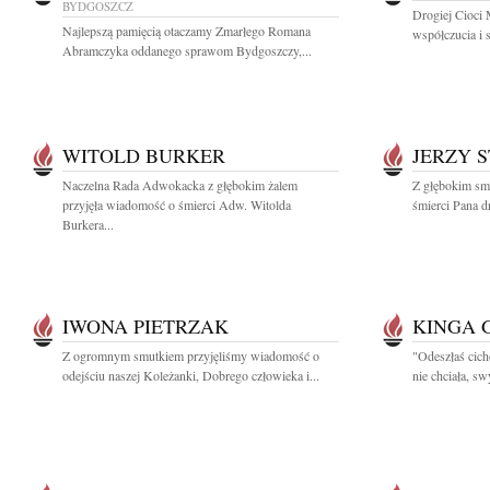
BYDGOSZCZ
Drogiej Cioci 
Najlepszą pamięcią otaczamy Zmarłego Romana
współczucia i 
Abramczyka oddanego sprawom Bydgoszczy,...
WITOLD BURKER
JERZY 
Naczelna Rada Adwokacka z głębokim żalem
Z głębokim sm
przyjęła wiadomość o śmierci Adw. Witolda
śmierci Pana dr
Burkera...
IWONA PIETRZAK
KINGA 
Z ogromnym smutkiem przyjęliśmy wiadomość o
"Odeszłaś cich
odejściu naszej Koleżanki, Dobrego człowieka i...
nie chciała, s