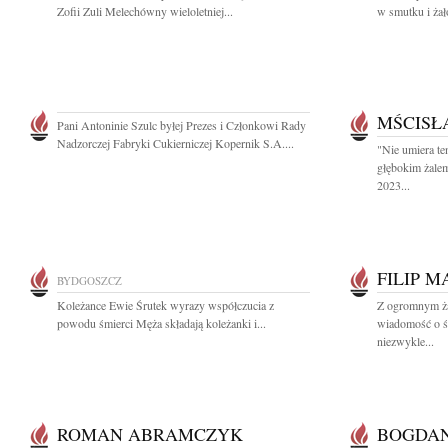
Zofii Zuli Melechówny wieloletniej...
w smutku i żał
MŚCISŁ
Pani Antoninie Szulc byłej Prezes i Członkowi Rady
Nadzorczej Fabryki Cukierniczej Kopernik S.A....
"Nie umiera te
głębokim żale
2023...
FILIP 
BYDGOSZCZ
Koleżance Ewie Śrutek wyrazy współczucia z
Z ogromnym ża
powodu śmierci Męża składają koleżanki i...
wiadomość o ś
niezwykle...
ROMAN ABRAMCZYK
BOGDAN