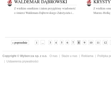
WALDEMAR DĄBROWSKI
KRYSTY
Z wielkim smutkiem i żalem przyjęliśmy wiadomość
Z wielkim smu
o śmierci Waldemara Dąbrowskiego Założyciela i...
Marzec-Holkę 
« poprzednie
1
...
3
4
5
6
7
8
9
10
11
12
Copyright © Wyborcza sp. z o.o.
O nas
Staże u nas
Reklama
Polityka 
Ustawienia prywatności