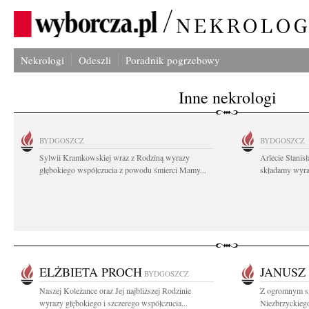
Nekrologi
Odeszli
Poradnik pogrzebowy
Inne nekrologi
BYDGOSZCZ
BYDGOSZCZ
Sylwii Kramkowskiej wraz z Rodziną wyrazy
Arlecie Stanis
głębokiego współczucia z powodu śmierci Mamy...
składamy wyraz
ELŻBIETA PROCH
JANUSZ
BYDGOSZCZ
Naszej Koleżance oraz Jej najbliższej Rodzinie
Z ogromnym s
wyrazy głębokiego i szczerego współczucia...
Niezbrzyckieg