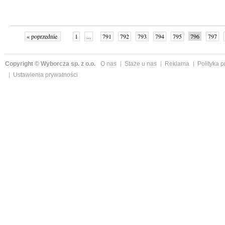
« poprzednie
1
...
791
792
793
794
795
796
797
następne »
Copyright © Wyborcza sp. z o.o.
O nas
Staże u nas
Reklama
Polityka 
Ustawienia prywatności