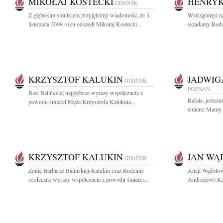
MIKOŁAJ KOSTECKI
HENRYK
GDAŃSK
Z głębokim smutkiem przyjęliśmy wiadomość, że 3
Wstrząśnięci n
listopada 2009 roku odszedł Mikołaj Kostecki...
składamy Rodz
KRZYSZTOF KALUKIN
JADWIG
GDAŃSK
POZNAŃ
Basi Balińskiej najgłębsze wyrazy współczucia z
Rafale, jesteś
powodu śmierci Męża Krzysztofa Kalukina...
śmierci Mamy k
KRZYSZTOF KALUKIN
JAN WĄ
GDAŃSK
Żonie Barbarze Balińskiej-Kalukin oraz Rodzinie
Alicji Wądoło
serdeczne wyrazy współczucia z powodu śmierci...
Andrzejowi Ka