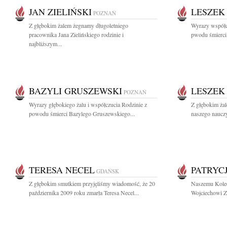
JAN ZIELIŃSKI
LESZEK
POZNAŃ
Z głębokim żalem żegnamy długoletniego
Wyrazy współcz
pracownika Jana Zielińskiego rodzinie i
pwodu śmierci
najbliższym...
BAZYLI GRUSZEWSKI
LESZEK
POZNAŃ
Wyrazy głębokiego żalu i współczucia Rodzinie z
Z głębokim ża
powodu śmierci Bazylego Gruszewskiego...
naszego nauczyc
TERESA NECEL
PATRYC
GDAŃSK
Z głębokim smutkiem przyjęliśmy wiadomość, że 20
Naszemu Koled
października 2009 roku zmarła Teresa Necel...
Wojciechowi Ze