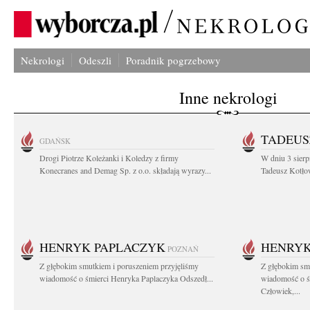
Nekrologi
Odeszli
Poradnik pogrzebowy
Inne nekrologi
TADEUS
GDAŃSK
Drogi Piotrze Koleżanki i Koledzy z firmy
W dniu 3 sierp
Konecranes and Demag Sp. z o.o. składają wyrazy...
Tadeusz Kotłow
HENRYK PAPLACZYK
HENRYK
POZNAŃ
Z głębokim smutkiem i poruszeniem przyjęliśmy
Z głębokim smu
wiadomość o śmierci Henryka Paplaczyka Odszedł...
wiadomość o ś
Człowiek,...