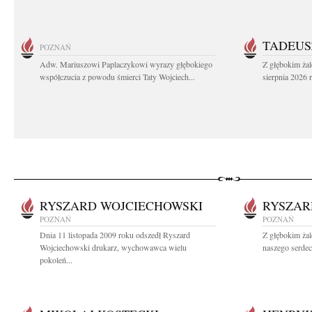
TADEUS
POZNAŃ
Adw. Mariuszowi Paplaczykowi wyrazy głębokiego
Z głębokim ża
współczucia z powodu śmierci Taty Wojciech...
sierpnia 2026 r
RYSZARD WOJCIECHOWSKI
RYSZAR
POZNAŃ
POZNAŃ
Dnia 11 listopada 2009 roku odszedł Ryszard
Z głębokim ża
Wojciechowski drukarz, wychowawca wielu
naszego serdec
pokoleń...