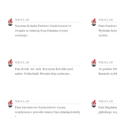
WROCŁAW
WROCŁAW
Naszemu Koledze Pawłowi Józefowiczowi w
Panu Pawłowi 
związku ze śmiercią Syna Damiana wyrazy
Wydziału Inży
szczerego...
szczere...
WROCŁAW
WROCŁAW
Pani dr hab. inż. arch. Krystynie Kirschke prof.
24 grudnia 200
nadzw. Politechniki Wrocławskiej serdeczne...
Barański wybitn
WROCŁAW
WROCŁAW
Panu Jarosławowi Szymczykowi wyrazy
Pani Magdalen
współczucia z powodu śmierci Ojca składają koledzy
głębokiego wsp
i...