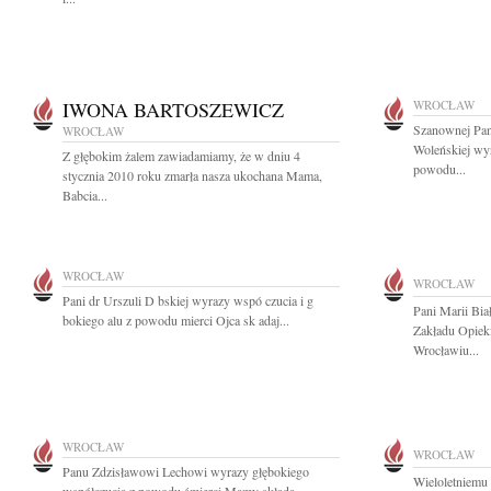
IWONA BARTOSZEWICZ
WROCŁAW
Szanownej Pan
WROCŁAW
Woleńskiej wy
Z głębokim żalem zawiadamiamy, że w dniu 4
powodu...
stycznia 2010 roku zmarła nasza ukochana Mama,
Babcia...
WROCŁAW
WROCŁAW
Pani dr Urszuli D bskiej wyrazy wspó czucia i g
Pani Marii Bia
bokiego alu z powodu mierci Ojca sk adaj...
Zakładu Opie
Wrocławiu...
WROCŁAW
WROCŁAW
Panu Zdzisławowi Lechowi wyrazy głębokiego
Wieloletniem