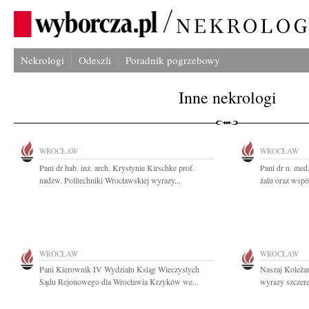
Nekrologi
Odeszli
Poradnik pogrzebowy
Inne nekrologi
WROCŁAW
WROCŁAW
Pani dr hab. inż. arch. Krystynie Kirschke prof.
Pani dr n. me
nadzw. Politechniki Wrocławskiej wyrazy...
żalu oraz wspó
WROCŁAW
WROCŁAW
Pani Kierownik IV Wydziału Ksiąg Wieczystych
Naszaj Koleża
Sądu Rejonowego dla Wrocławia Krzyków we...
wyrazy szczere