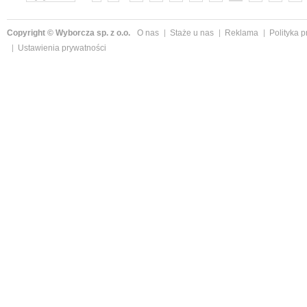
»
Copyright © Wyborcza sp. z o.o.
O nas
Staże u nas
Reklama
Polityka 
Ustawienia prywatności