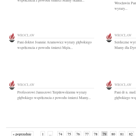
współczucia z powodu śmierci Mamy składa...
Wrocławiu Pan
wyrazy...
WROCŁAW
WROCŁAW
Pani doktor Joannie Aramowicz wyrazy głębokiego
Serdeczne wyr
współczucia z powodu śmierci Męża...
Mamy dla Dyre
WROCŁAW
WROCŁAW
Profesorowi Januszowi Terpiłowskiemu wyrazy
Pani dr n. me
głębokiego współczucia z powodu śmierci Mamy...
głębokiego wsp
« poprzednie
1
...
74
75
76
77
78
79
80
81
82