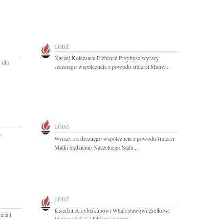
ŁÓDŹ
Naszej Koleżance Elżbiecie Przybysz wyrazy
 dla
szczerego współczucia z powodu śmierci Mamy...
ŁÓDŹ
a
Wyrazy serdecznego współczucia z powodu śmierci
Matki Sędziemu Naczelnego Sądu...
ŁÓDŹ
Księdzu Arcybiskupowi Władysławowi Ziółkowi
cia i