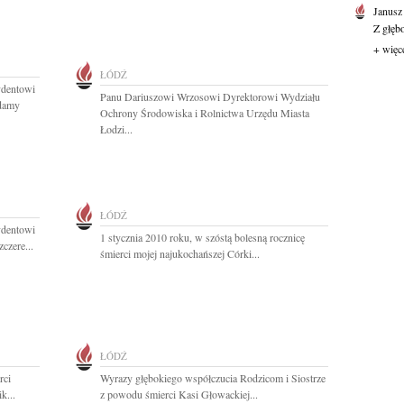
Janusz
Z głęb
+ więc
ŁÓDŹ
ydentowi
Panu Dariuszowi Wrzosowi Dyrektorowi Wydziału
adamy
Ochrony Środowiska i Rolnictwa Urzędu Miasta
Łodzi...
ŁÓDŹ
ydentowi
1 stycznia 2010 roku, w szóstą bolesną rocznicę
czere...
śmierci mojej najukochańszej Córki...
ŁÓDŹ
rci
Wyrazy głębokiego współczucia Rodzicom i Siostrze
k...
z powodu śmierci Kasi Głowackiej...