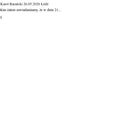
 Karol Barański
26.05.2026
Łódź
okim żalem zawiadamiamy, że w dniu 21...
ej