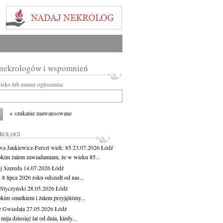
 nekrologów i wspomnień
wisko lub numer ogłoszenia:
+ szukanie zaawansowane
KROLOGI
wa Jankiewicz-Ferszt
wiek: 85
23.07.2026
Łódź
okim żalem zawiadamiam, że w wieku 85...
j Szereda
14.07.2026
Łódź
8 lipca 2026 roku odszedł od nas...
Styczyński
28.05.2026
Łódź
okim smutkiem i żalem przyjęliśmy...
z Gwizdała
27.05.2026
Łódź
 mija dziesięć lat od dnia, kiedy...