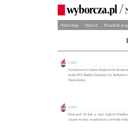
Nekrologi
Odeszli
Poradnik po
ŁÓDŹ
Dyrektorowi Centrum Bankowości Korpora
Łodzi ING Banku Śląskiego SA Robertowi
Ślawskiemu...
ŁÓDŹ
Panu prof. dr. hab. n. med. Jackowi Fijutho
szczere wyrazy współczucia z powodu śmier