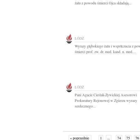
żalu z powodu śmierci Ojca składają...
ŁÓDŹ
Wyrazy głębokiego żalu i współczucia z p
śmierci prof. zw. dr. med. kand. n. med....
ŁÓDŹ
Pani Agacie Cieślak-Żywickiej Asesorowi
Prokuratury Rejonowej w Zgierzu wyrazy
serdecznego...
« poprzednie
1
...
74
75
76