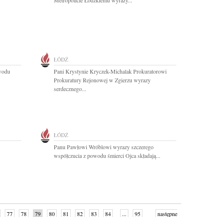
Metropolicie Łódzkiemu wyrazy...
ŁÓDŹ
owodu
Pani Krystynie Kryczek-Michalak Prokuratorowi
Prokuratury Rejonowej w Zgierzu wyrazy
serdecznego...
ŁÓDŹ
Panu Pawłowi Wróblowi wyrazy szczerego
współczucia z powodu śmierci Ojca składają...
77
78
79
80
81
82
83
84
...
95
następne