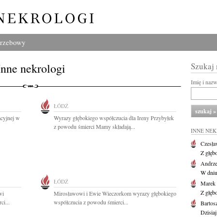
grzebowy
Inne nekrologi
Szukaj
Imię i naz
ŁÓDŹ
cyjnej w
Wyrazy głębokiego współczucia dla Ireny Przybyłek
z powodu śmierci Mamy składają...
INNE NE
Czesła
Z głęb
Andrze
W dniu 
ŁÓDŹ
Marek 
Z głęb
wi
Mirosławowi i Ewie Wieczorkom wyrazy głębokiego
ci...
współczucia z powodu śmierci...
Bartos
Dzisiaj