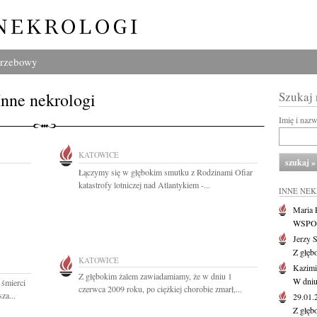
grzebowy
Inne nekrologi
Szukaj
Imię i naz
KATOWICE
Łączymy się w głębokim smutku z Rodzinami Ofiar
katastrofy lotniczej nad Atlantykiem -...
INNE NE
Maria P
WSPOMN
Jerzy 
Z głęb
KATOWICE
Kazimi
Z głębokim żalem zawiadamiamy, że w dniu 1
W dniu
 śmierci
czerwca 2009 roku, po ciężkiej chorobie zmarł,...
za...
29.01
Z głęb