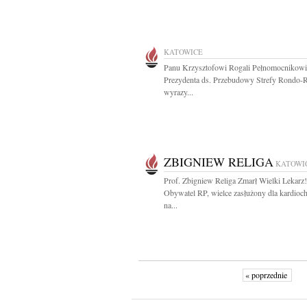
KATOWICE
Panu Krzysztofowi Rogali Pełnomocnikowi
Prezydenta ds. Przebudowy Strefy Rondo-
wyrazy...
ZBIGNIEW RELIGA
KATOWI
Prof. Zbigniew Religa Zmarł Wielki Lekarz!
Obywatel RP, wielce zasłużony dla kardioch
na...
« poprzednie