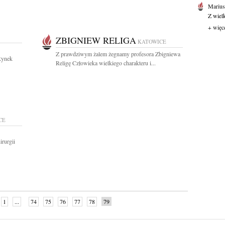
Marius
Z wiel
+ więc
ZBIGNIEW RELIGA
KATOWICE
Z prawdziwym żalem żegnamy profesora Zbigniewa
Rynek
Religę Człowieka wielkiego charakteru i...
CE
irurgii
1
...
74
75
76
77
78
79