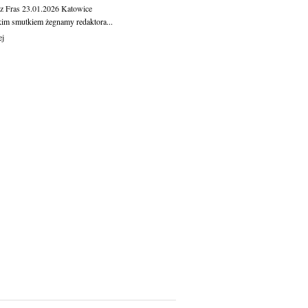
z Fras
23.01.2026
Katowice
kim smutkiem żegnamy redaktora...
ej