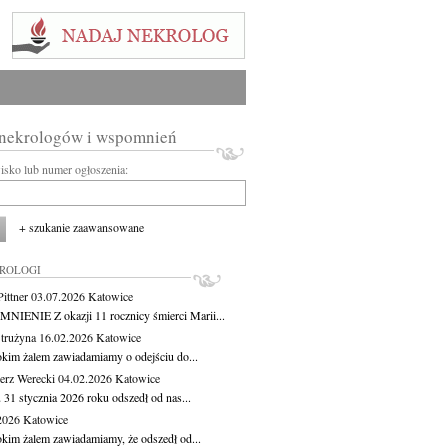
 nekrologów i wspomnień
wisko lub numer ogłoszenia:
+ szukanie zaawansowane
KROLOGI
ittner
03.07.2026
Katowice
IENIE Z okazji 11 rocznicy śmierci Marii...
Strużyna
16.02.2026
Katowice
okim żalem zawiadamiamy o odejściu do...
erz Werecki
04.02.2026
Katowice
 31 stycznia 2026 roku odszedł od nas...
.2026
Katowice
okim żalem zawiadamiamy, że odszedł od...