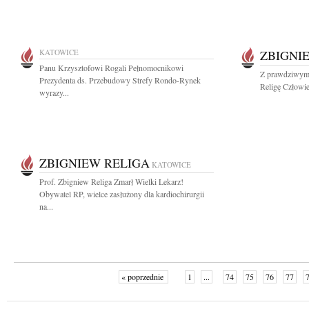
KATOWICE
ZBIGNI
Panu Krzysztofowi Rogali Pełnomocnikowi
Z prawdziwym 
Prezydenta ds. Przebudowy Strefy Rondo-Rynek
Religę Człowie
wyrazy...
ZBIGNIEW RELIGA
KATOWICE
Prof. Zbigniew Religa Zmarł Wielki Lekarz!
Obywatel RP, wielce zasłużony dla kardiochirurgii
na...
« poprzednie
1
...
74
75
76
77