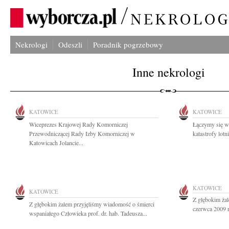
Nekrologi
Odeszli
Poradnik pogrzebowy
Inne nekrologi
KATOWICE
KATOWICE
Wiceprezes Krajowej Rady Komorniczej
Łączymy się w
Przewodniczącej Rady Izby Komorniczej w
katastrofy lotn
Katowicach Jolancie...
KATOWICE
KATOWICE
Z głębokim ża
Z głębokim żalem przyjęliśmy wiadomość o śmierci
czerwca 2009 ro
wspaniałego Człowieka prof. dr. hab. Tadeusza...