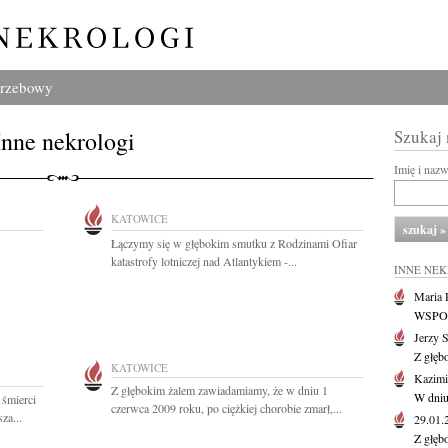
grzebowy
Inne nekrologi
Szukaj
Imię i naz
KATOWICE
Łączymy się w głębokim smutku z Rodzinami Ofiar
katastrofy lotniczej nad Atlantykiem -...
INNE NE
Maria P
WSPOMN
Jerzy 
Z głęb
KATOWICE
Kazimi
Z głębokim żalem zawiadamiamy, że w dniu 1
W dniu
 śmierci
czerwca 2009 roku, po ciężkiej chorobie zmarł,...
za...
29.01
Z głęb