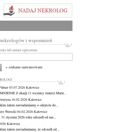
 nekrologów i wspomnień
wisko lub numer ogłoszenia:
+ szukanie zaawansowane
KROLOGI
ittner
03.07.2026
Katowice
IENIE Z okazji 11 rocznicy śmierci Marii...
Strużyna
16.02.2026
Katowice
okim żalem zawiadamiamy o odejściu do...
erz Werecki
04.02.2026
Katowice
 31 stycznia 2026 roku odszedł od nas...
.2026
Katowice
okim żalem zawiadamiamy, że odszedł od...