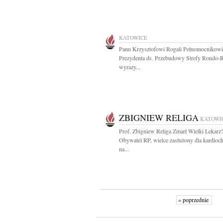
KATOWICE
Panu Krzysztofowi Rogali Pełnomocnikowi
Prezydenta ds. Przebudowy Strefy Rondo-
wyrazy...
ZBIGNIEW RELIGA
KATOWI
Prof. Zbigniew Religa Zmarł Wielki Lekarz!
Obywatel RP, wielce zasłużony dla kardioch
na...
« poprzednie