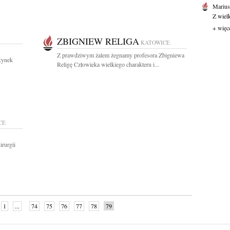
Marius
Z wiel
+ więc
ZBIGNIEW RELIGA
KATOWICE
Z prawdziwym żalem żegnamy profesora Zbigniewa
Rynek
Religę Człowieka wielkiego charakteru i...
CE
irurgii
1
...
74
75
76
77
78
79