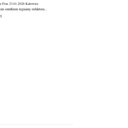
z Fras
23.01.2026
Katowice
kim smutkiem żegnamy redaktora...
ej