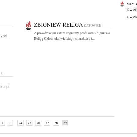
Marius
Z wiel
+ więc
ZBIGNIEW RELIGA
KATOWICE
Z prawdziwym żalem żegnamy profesora Zbigniewa
Rynek
Religę Człowieka wielkiego charakteru i...
CE
irurgii
1
...
74
75
76
77
78
79