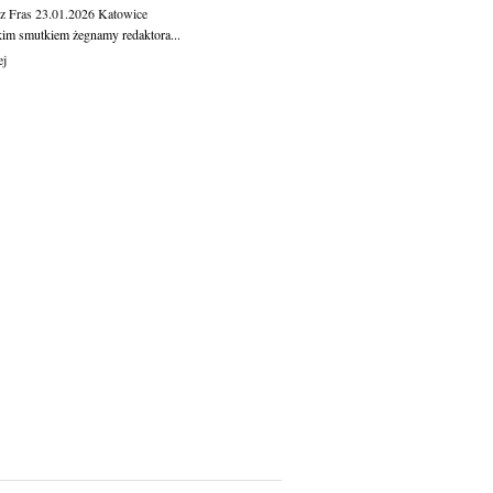
z Fras
23.01.2026
Katowice
kim smutkiem żegnamy redaktora...
ej