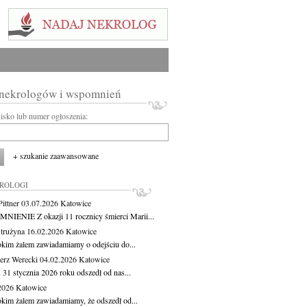
 nekrologów i wspomnień
wisko lub numer ogłoszenia:
+ szukanie zaawansowane
KROLOGI
ittner
03.07.2026
Katowice
IENIE Z okazji 11 rocznicy śmierci Marii...
Strużyna
16.02.2026
Katowice
okim żalem zawiadamiamy o odejściu do...
erz Werecki
04.02.2026
Katowice
 31 stycznia 2026 roku odszedł od nas...
.2026
Katowice
okim żalem zawiadamiamy, że odszedł od...