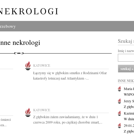
grzebowy
Inne nekrologi
Szukaj
Imię i naz
KATOWICE
Łączymy się w głębokim smutku z Rodzinami Ofiar
katastrofy lotniczej nad Atlantykiem -...
INNE NE
Maria P
WSPOMN
Jerzy 
Z głęb
KATOWICE
Kazimi
Z głębokim żalem zawiadamiamy, że w dniu 1
W dniu
 śmierci
czerwca 2009 roku, po ciężkiej chorobie zmarł,...
za...
29.01
Z głęb