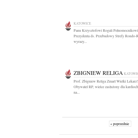
KATOWICE
Panu Krzysztofowi Rogali Pełnomocnikowi
Prezydenta ds. Przebudowy Strefy Rondo-
wyrazy...
ZBIGNIEW RELIGA
KATOWI
Prof. Zbigniew Religa Zmarł Wielki Lekarz!
Obywatel RP, wielce zasłużony dla kardioch
na...
« poprzednie