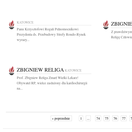
KATOWICE
ZBIGNI
Panu Krzysztofowi Rogali Pełnomocnikowi
Z prawdziwym 
Prezydenta ds. Przebudowy Strefy Rondo-Rynek
Religę Człowie
wyrazy...
ZBIGNIEW RELIGA
KATOWICE
Prof. Zbigniew Religa Zmarł Wielki Lekarz!
Obywatel RP, wielce zasłużony dla kardiochirurgii
na...
« poprzednie
1
...
74
75
76
77