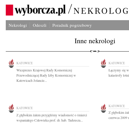
Nekrologi
Odeszli
Poradnik pogrzebowy
Inne nekrologi
KATOWICE
KATOWICE
Wiceprezes Krajowej Rady Komorniczej
Łączymy się w
Przewodniczącej Rady Izby Komorniczej w
katastrofy lotn
Katowicach Jolancie...
KATOWICE
KATOWICE
Z głębokim ża
Z głębokim żalem przyjęliśmy wiadomość o śmierci
czerwca 2009 ro
wspaniałego Człowieka prof. dr. hab. Tadeusza...