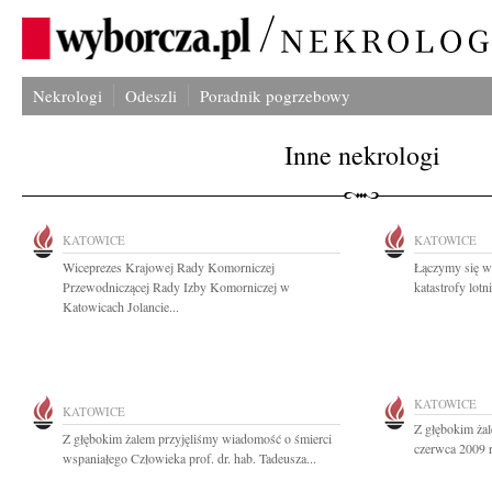
Nekrologi
Odeszli
Poradnik pogrzebowy
Inne nekrologi
KATOWICE
KATOWICE
Wiceprezes Krajowej Rady Komorniczej
Łączymy się w
Przewodniczącej Rady Izby Komorniczej w
katastrofy lotn
Katowicach Jolancie...
KATOWICE
KATOWICE
Z głębokim ża
Z głębokim żalem przyjęliśmy wiadomość o śmierci
czerwca 2009 ro
wspaniałego Człowieka prof. dr. hab. Tadeusza...