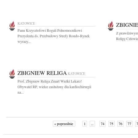
KATOWICE
ZBIGNI
Panu Krzysztofowi Rogali Pełnomocnikowi
Z prawdziwym 
Prezydenta ds. Przebudowy Strefy Rondo-Rynek
Religę Człowie
wyrazy...
ZBIGNIEW RELIGA
KATOWICE
Prof. Zbigniew Religa Zmarł Wielki Lekarz!
Obywatel RP, wielce zasłużony dla kardiochirurgii
na...
« poprzednie
1
...
74
75
76
77