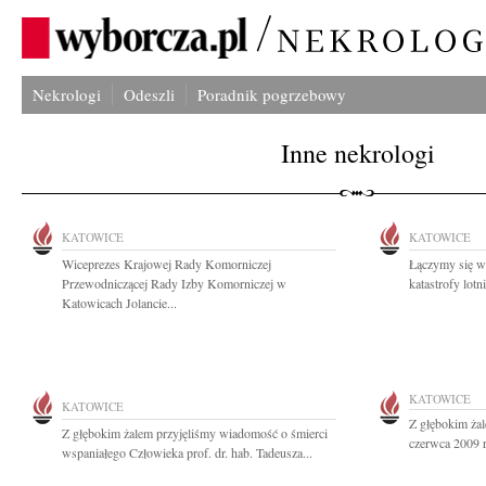
Nekrologi
Odeszli
Poradnik pogrzebowy
Inne nekrologi
KATOWICE
KATOWICE
Wiceprezes Krajowej Rady Komorniczej
Łączymy się w
Przewodniczącej Rady Izby Komorniczej w
katastrofy lotn
Katowicach Jolancie...
KATOWICE
KATOWICE
Z głębokim ża
Z głębokim żalem przyjęliśmy wiadomość o śmierci
czerwca 2009 ro
wspaniałego Człowieka prof. dr. hab. Tadeusza...