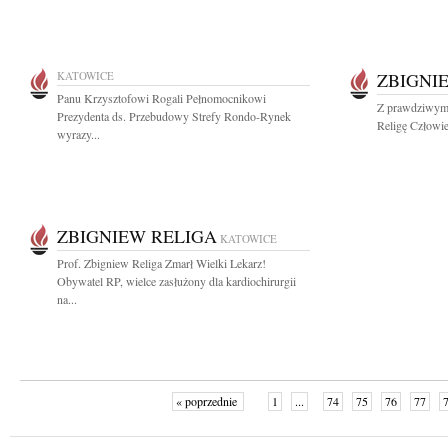
KATOWICE
ZBIGNI
Panu Krzysztofowi Rogali Pełnomocnikowi
Z prawdziwym 
Prezydenta ds. Przebudowy Strefy Rondo-Rynek
Religę Człowie
wyrazy...
ZBIGNIEW RELIGA
KATOWICE
Prof. Zbigniew Religa Zmarł Wielki Lekarz!
Obywatel RP, wielce zasłużony dla kardiochirurgii
na...
« poprzednie
1
...
74
75
76
77