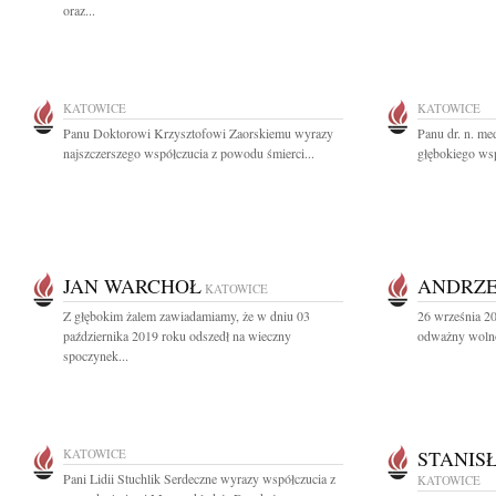
oraz...
KATOWICE
KATOWICE
Panu Doktorowi Krzysztofowi Zaorskiemu wyrazy
Panu dr. n. m
najszczerszego współczucia z powodu śmierci...
głębokiego wsp
JAN WARCHOŁ
ANDRZE
KATOWICE
Z głębokim żalem zawiadamiamy, że w dniu 03
26 września 2
października 2019 roku odszedł na wieczny
odważny wolno
spoczynek...
KATOWICE
STANIS
Pani Lidii Stuchlik Serdeczne wyrazy współczucia z
KATOWICE