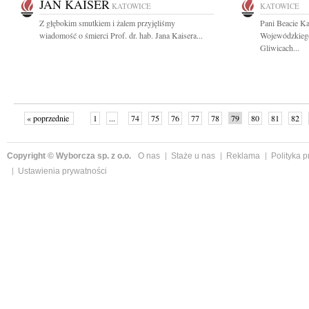
JAN KAISER
KATOWICE
KATOWICE
Z głębokim smutkiem i żalem przyjęliśmy
Pani Beacie Ka
wiadomość o śmierci Prof. dr. hab. Jana Kaisera...
Wojewódzkieg
Gliwicach...
« poprzednie
1
...
74
75
76
77
78
79
80
81
82
»
Copyright © Wyborcza sp. z o.o.
O nas
Staże u nas
Reklama
Polityka 
Ustawienia prywatności