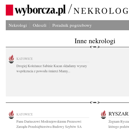
Nekrologi
Odeszli
Poradnik pogrzebowy
Inne nekrologi
KATOWICE
Drogiej Koleżance Sabinie Kacan składamy wyrazy
współczucia z powodu śmierci Mamy...
RYSZAR
KATOWICE
Panu Dariuszowi Modrzejewskiemu Prezesowi
Żegnam Ryszar
Zarządu Przedsiębiorstwa Budowy Szybów SA
którego podziwi