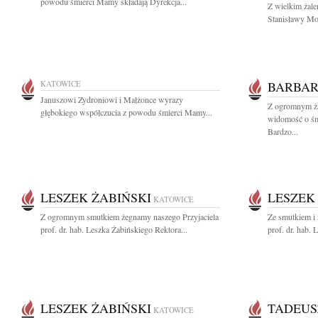
powodu śmierci Mamy składają Dyrekcja...
Z wielkim żal
Stanisławy Mo
KATOWICE
BARBAR
Januszowi Zydroniowi i Małżonce wyrazy
Z ogromnym ża
głębokiego współczucia z powodu śmierci Mamy...
widomość o śmi
Bardzo...
LESZEK ŻABIŃSKI
LESZEK
KATOWICE
Z ogromnym smutkiem żegnamy naszego Przyjaciela
Ze smutkiem i
prof. dr. hab. Leszka Żabińskiego Rektora...
prof. dr. hab. 
LESZEK ŻABIŃSKI
TADEUS
KATOWICE