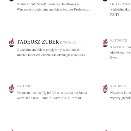
Rektor i Senat Szkoły Głównej Handlowej w
Dnia 19 wrześn
Warszawie z głębokim smutkiem żegnają Profesora...
wieloletni akt
PZITS...
TADEUSZ ZUBER
KATOWICE
KATOWICE
Koleżance Ew
Z wielkim smutkiem przyjęliśmy wiadomość o
głębokiego ws
śmierci Tadeusza Zubera wieloletniego Dyrektora...
Ewo,...
KATOWICE
KATOWICE
Mamusiu, nie ma Cię już 30 lat, a pustka i tęsknota
Naszemu Koled
wcąż taka sama... Dnia 23 września 2019 roku...
wyrazy głęboki