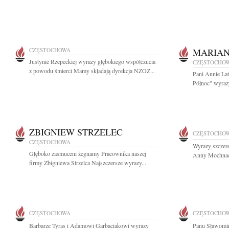
CZĘSTOCHOWA
MARIAN
Justynie Rzepeckiej wyrazy głębokiego współczucia
CZĘSTOCHO
z powodu śmierci Mamy składają dyrekcja NZOZ...
Pani Annie La
Północ" wyraz
ZBIGNIEW STRZELEC
CZĘSTOCHO
CZĘSTOCHOWA
Wyrazy szczere
Głęboko zasmuceni żegnamy Pracownika naszej
Anny Mochnack
firmy Zbigniewa Strzelca Najszczersze wyrazy...
CZĘSTOCHOWA
CZĘSTOCHO
Barbarze Tyras i Adamowi Garbaciakowi wyrazy
Panu Sławomi