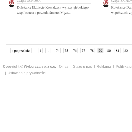
CZĘSTOCHOWA
CZĘSTOCHO
Koleżance Elżbiecie Kowalczyk wyrazy głębokiego
Koleżance Dan
współczucia z powodu śmierci Męża...
współczucia z 
« poprzednie
1
...
74
75
76
77
78
79
80
81
82
»
Copyright © Wyborcza sp. z o.o.
O nas
Staże u nas
Reklama
Polityka 
Ustawienia prywatności