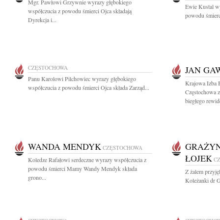
Mgr. Pawłowi Grzywnie wyrazy głębokiego
Ewie Kustal w
współczucia z powodu śmierci Ojca składają
powodu śmierci 
Dyrekcja i...
CZĘSTOCHOWA
JAN GA
Panu Karolowi Pilchowiec wyrazy głębokiego
Krajowa Izba 
współczucia z powodu śmierci Ojca składa Zarząd...
Częstochowa z
biegłego rewide
WANDA MENDYK
GRAŻYN
CZĘSTOCHOWA
ŁOJEK
Koledze Rafałowi serdeczne wyrazy współczucia z
C
powodu śmierci Mamy Wandy Mendyk składa
Z żalem przyję
grono...
Koleżanki dr G