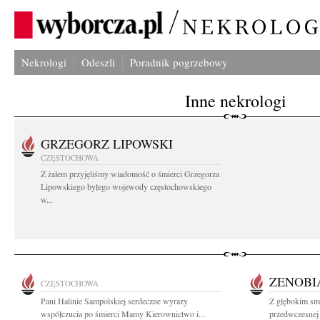
Nekrologi
Odeszli
Poradnik pogrzebowy
Inne nekrologi
GRZEGORZ LIPOWSKI
CZĘSTOCHOWA
Z żalem przyjęliśmy wiadomość o śmierci Grzegorza
Lipowskiego byłego wojewody częstochowskiego
w...
ZENOBI
CZĘSTOCHOWA
Pani Halinie Sampolskiej serdeczne wyrazy
Z głębokim sm
współczucia po śmierci Mamy Kierownictwo i...
przedwczesnej 