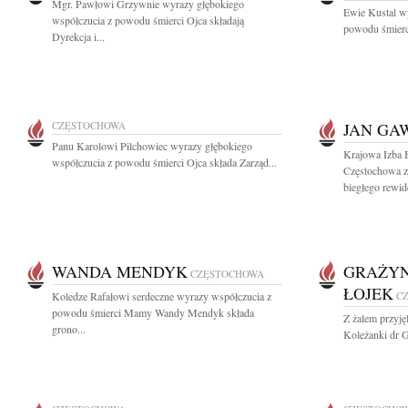
Mgr. Pawłowi Grzywnie wyrazy głębokiego
Ewie Kustal w
współczucia z powodu śmierci Ojca składają
powodu śmierci 
Dyrekcja i...
CZĘSTOCHOWA
JAN GA
Panu Karolowi Pilchowiec wyrazy głębokiego
Krajowa Izba 
współczucia z powodu śmierci Ojca składa Zarząd...
Częstochowa z
biegłego rewide
WANDA MENDYK
GRAŻYN
CZĘSTOCHOWA
ŁOJEK
Koledze Rafałowi serdeczne wyrazy współczucia z
C
powodu śmierci Mamy Wandy Mendyk składa
Z żalem przyję
grono...
Koleżanki dr G