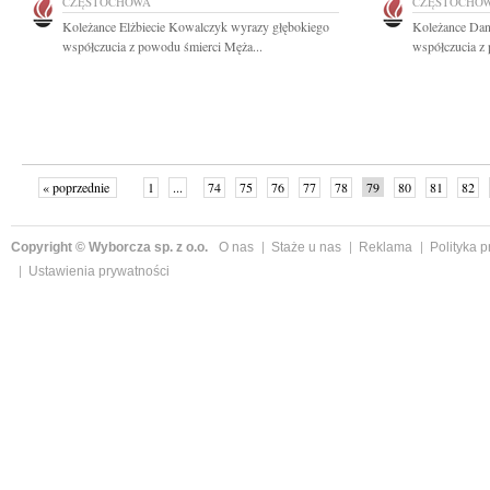
CZĘSTOCHOWA
CZĘSTOCHO
Koleżance Elżbiecie Kowalczyk wyrazy głębokiego
Koleżance Dan
współczucia z powodu śmierci Męża...
współczucia z 
« poprzednie
1
...
74
75
76
77
78
79
80
81
82
»
Copyright © Wyborcza sp. z o.o.
O nas
Staże u nas
Reklama
Polityka 
Ustawienia prywatności