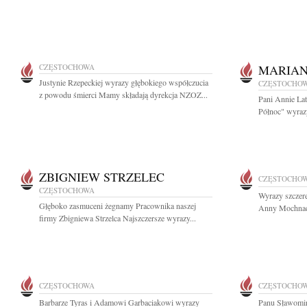
CZĘSTOCHOWA
MARIAN
Justynie Rzepeckiej wyrazy głębokiego współczucia
CZĘSTOCHO
z powodu śmierci Mamy składają dyrekcja NZOZ...
Pani Annie La
Północ" wyraz
ZBIGNIEW STRZELEC
CZĘSTOCHO
CZĘSTOCHOWA
Wyrazy szczere
Głęboko zasmuceni żegnamy Pracownika naszej
Anny Mochnack
firmy Zbigniewa Strzelca Najszczersze wyrazy...
CZĘSTOCHOWA
CZĘSTOCHO
Barbarze Tyras i Adamowi Garbaciakowi wyrazy
Panu Sławomi