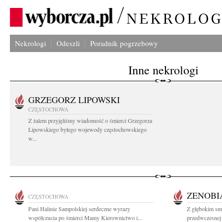
Nekrologi
Odeszli
Poradnik pogrzebowy
Inne nekrologi
GRZEGORZ LIPOWSKI
CZĘSTOCHOWA
Z żalem przyjęliśmy wiadomość o śmierci Grzegorza
Lipowskiego byłego wojewody częstochowskiego
w...
ZENOBI
CZĘSTOCHOWA
Pani Halinie Sampolskiej serdeczne wyrazy
Z głębokim sm
współczucia po śmierci Mamy Kierownictwo i...
przedwczesnej 