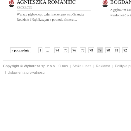
AGNIESZKA ROMANIEC
BOGDAN
SZCZECIN
Z głębokim żal
Wyrazy głębokiego żalu i szczerego współczucia
wiadomość o śm
Rodzinie i Najbliższym z powodu śmierci...
« poprzednie
1
...
74
75
76
77
78
79
80
81
82
»
Copyright © Wyborcza sp. z o.o.
O nas
Staże u nas
Reklama
Polityka 
Ustawienia prywatności