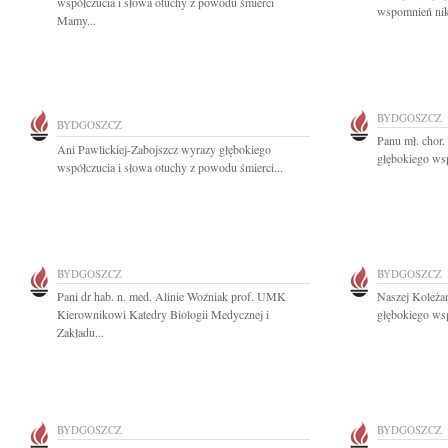
współczucia i słowa otuchy z powodu śmierci
wspomnień nikt
Mamy...
BYDGOSZCZ
BYDGOSZCZ
Panu mł. chor
Ani Pawlickiej-Zabojszcz wyrazy głębokiego
głębokiego wsp
współczucia i słowa otuchy z powodu śmierci...
BYDGOSZCZ
BYDGOSZCZ
Pani dr hab. n. med. Alinie Woźniak prof. UMK
Naszej Koleża
Kierownikowi Katedry Biologii Medycznej i
głębokiego wsp
Zakładu...
BYDGOSZCZ
BYDGOSZCZ