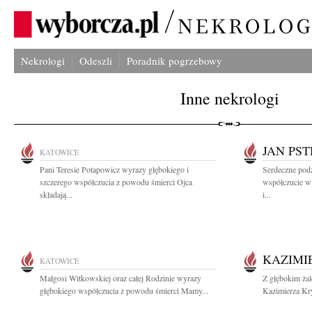
Nekrologi
Odeszli
Poradnik pogrzebowy
Inne nekrologi
JAN PS
KATOWICE
Pani Teresie Potapowicz wyrazy głębokiego i
Serdeczne podz
szczerego współczucia z powodu śmierci Ojca
współczucie w 
składają...
i...
KAZIMI
KATOWICE
Małgosi Witkowskiej oraz całej Rodzinie wyrazy
Z głębokim ża
głębokiego współczucia z powodu śmierci Mamy...
Kazimierza Kr