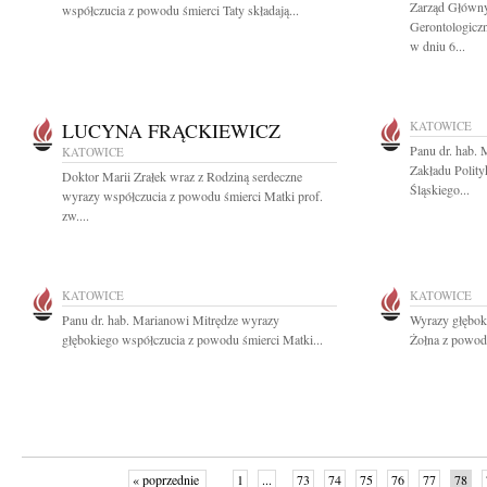
Zarząd Główny
współczucia z powodu śmierci Taty składają...
Gerontologicz
w dniu 6...
LUCYNA FRĄCKIEWICZ
KATOWICE
Panu dr. hab.
KATOWICE
Zakładu Polity
Doktor Marii Zrałek wraz z Rodziną serdeczne
Śląskiego...
wyrazy współczucia z powodu śmierci Matki prof.
zw....
KATOWICE
KATOWICE
Panu dr. hab. Marianowi Mitrędze wyrazy
Wyrazy głębok
głębokiego współczucia z powodu śmierci Matki...
Żołna z powodu
« poprzednie
1
...
73
74
75
76
77
78