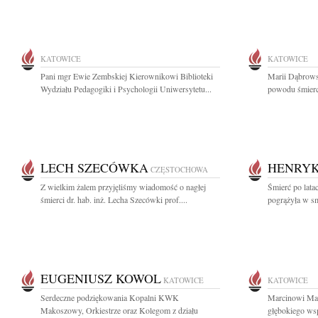
KATOWICE
KATOWICE
Pani mgr Ewie Zembskiej Kierownikowi Biblioteki
Marii Dąbrows
Wydziału Pedagogiki i Psychologii Uniwersytetu...
powodu śmierc
LECH SZECÓWKA
HENRYK
CZĘSTOCHOWA
Z wielkim żalem przyjęliśmy wiadomość o nagłej
Śmierć po lat
śmierci dr. hab. inż. Lecha Szecówki prof....
pogrążyła w sm
EUGENIUSZ KOWOL
KATOWICE
KATOWICE
Serdeczne podziękowania Kopalni KWK
Marcinowi Mat
Makoszowy, Orkiestrze oraz Kolegom z działu
głębokiego wsp