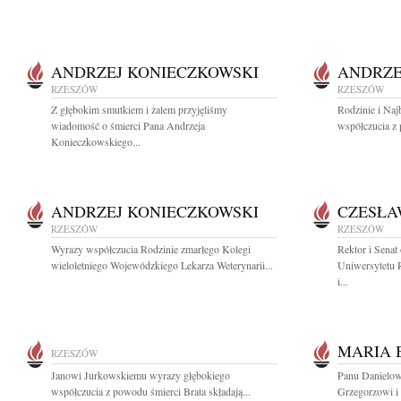
ANDRZEJ KONIECZKOWSKI
ANDRZE
RZESZÓW
RZESZÓW
Z głębokim smutkiem i żalem przyjęliśmy
Rodzinie i Na
wiadomość o śmierci Pana Andrzeja
współczucia z 
Konieczkowskiego...
ANDRZEJ KONIECZKOWSKI
CZESŁA
RZESZÓW
RZESZÓW
Wyrazy współczucia Rodzinie zmarłego Kolegi
Rektor i Senat
wieloletniego Wojewódzkiego Lekarza Weterynarii...
Uniwersytetu 
i...
MARIA 
RZESZÓW
Janowi Jurkowskiemu wyrazy głębokiego
Panu Danielow
współczucia z powodu śmierci Brata składają...
Grzegorzowi i 