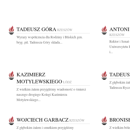
TADEUSZ GÓRA
ANTONI
RZESZÓW
RZESZÓW
Wyrazy współczucia dla Rodziny i Bliskich gen.
Rektor i Senat
bryg. pil. Tadeusza Góry składa...
Uniwersytetu 
i...
KAZIMIERZ
TADEUS
MOTYLEWSKIEGO
ŁÓDŹ
Z głębokim ża
Tadeusza Rycza
Z wielkim żalem przyjęliśmy wiadomość o śmierci
naszego drogiego Kolegi Kazimierza
Motylewskiego...
WOJCIECH GARBACZ
BRONIS
RZESZÓW
Z głębokim żalem i smutkiem przyjęliśmy
Z wielkim ból