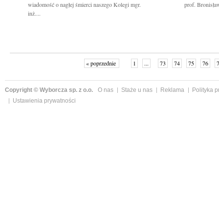
wiadomość o nagłej śmierci naszego Kolegi mgr.
prof. Bronisła
inż....
« poprzednie
1
...
73
74
75
76
Copyright © Wyborcza sp. z o.o.
O nas
Staże u nas
Reklama
Polityka 
Ustawienia prywatności