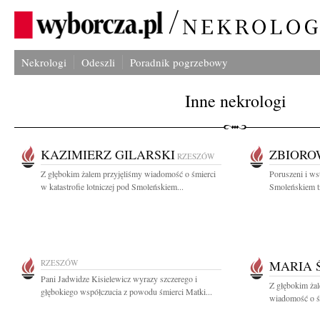
Nekrologi
Odeszli
Poradnik pogrzebowy
Inne nekrologi
KAZIMIERZ GILARSKI
ZBIOR
RZESZÓW
Z głębokim żalem przyjęliśmy wiadomość o śmierci
Poruszeni i ws
w katastrofie lotniczej pod Smoleńskiem...
Smoleńskiem tr
RZESZÓW
MARIA 
Pani Jadwidze Kisielewicz wyrazy szczerego i
Z głębokim żal
głębokiego współczucia z powodu śmierci Matki...
wiadomość o śm