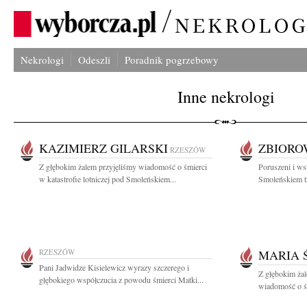
Nekrologi
Odeszli
Poradnik pogrzebowy
Inne nekrologi
KAZIMIERZ GILARSKI
ZBIOR
RZESZÓW
Z głębokim żalem przyjęliśmy wiadomość o śmierci
Poruszeni i ws
w katastrofie lotniczej pod Smoleńskiem...
Smoleńskiem tr
RZESZÓW
MARIA 
Pani Jadwidze Kisielewicz wyrazy szczerego i
Z głębokim żal
głębokiego współczucia z powodu śmierci Matki...
wiadomość o śm