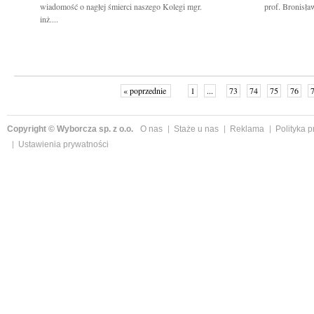
wiadomość o nagłej śmierci naszego Kolegi mgr.
prof. Bronisła
inż....
« poprzednie
1
...
73
74
75
76
Copyright © Wyborcza sp. z o.o.
O nas
Staże u nas
Reklama
Polityka 
Ustawienia prywatności