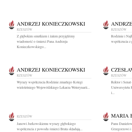
ANDRZEJ KONIECZKOWSKI
ANDRZE
RZESZÓW
RZESZÓW
Z głębokim smutkiem i żalem przyjęliśmy
Rodzinie i Na
wiadomość o śmierci Pana Andrzeja
współczucia z 
Konieczkowskiego...
ANDRZEJ KONIECZKOWSKI
CZESŁA
RZESZÓW
RZESZÓW
Wyrazy współczucia Rodzinie zmarłego Kolegi
Rektor i Senat
wieloletniego Wojewódzkiego Lekarza Weterynarii...
Uniwersytetu 
i...
MARIA 
RZESZÓW
Janowi Jurkowskiemu wyrazy głębokiego
Panu Danielow
współczucia z powodu śmierci Brata składają...
Grzegorzowi i 