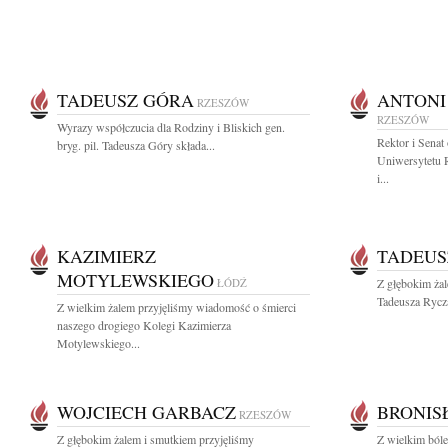
TADEUSZ GÓRA
ANTONI
RZESZÓW
RZESZÓW
Wyrazy współczucia dla Rodziny i Bliskich gen.
Rektor i Senat
bryg. pil. Tadeusza Góry składa...
Uniwersytetu 
i...
KAZIMIERZ
TADEUS
MOTYLEWSKIEGO
ŁÓDŹ
Z głębokim ża
Tadeusza Rycza
Z wielkim żalem przyjęliśmy wiadomość o śmierci
naszego drogiego Kolegi Kazimierza
Motylewskiego...
WOJCIECH GARBACZ
BRONIS
RZESZÓW
Z głębokim żalem i smutkiem przyjęliśmy
Z wielkim ból