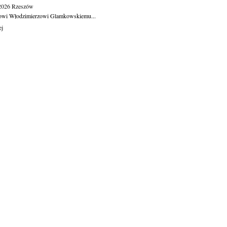
.2026
Rzeszów
owi Włodzimierzowi Glamkowskiemu...
ej