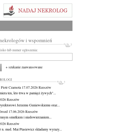
 nekrologów i wspomnień
wisko lub numer ogłoszenia:
+ szukanie zaawansowane
KROLOGI
 Piotr Czarnota
17.07.2026
Rzeszów
miera ten, kto trwa w pamięci żywych"...
.2026
Rzeszów
yrektorowi Jerzemu Guniewskiemu oraz...
Drozd
17.06.2026
Rzeszów
mnym smutkiem i niedowierzaniem...
.2026
Rzeszów
r n. med. Mai Ptasiewicz składamy wyrazy...