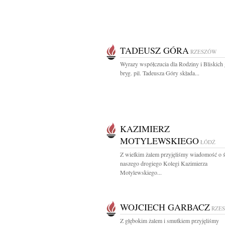
TADEUSZ GÓRA
RZESZÓW
Wyrazy współczucia dla Rodziny i Bliskich 
bryg. pil. Tadeusza Góry składa...
KAZIMIERZ
MOTYLEWSKIEGO
ŁÓDŹ
Z wielkim żalem przyjęliśmy wiadomość o ś
naszego drogiego Kolegi Kazimierza
Motylewskiego...
WOJCIECH GARBACZ
RZE
Z głębokim żalem i smutkiem przyjęliśmy