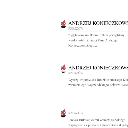
ANDRZEJ KONIECZKOW
RZESZÓW
Z głębokim smutkiem i żalem przyjęliśmy
wiadomość o śmierci Pana Andrzeja
Konieczkowskiego...
ANDRZEJ KONIECZKOW
RZESZÓW
Wyrazy współczucia Rodzinie zmarłego Kol
wieloletniego Wojewódzkiego Lekarza Wetery
RZESZÓW
Janowi Jurkowskiemu wyrazy głębokiego
współczucia z powodu śmierci Brata składają