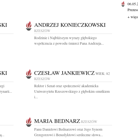
06.05
Prezes
+ więc
SKI
ANDRZEJ KONIECZKOWSKI
RZESZÓW
Rodzinie i Najbliższym wyrazy głębokiego
współczucia z powodu śmierci Pana Andrzeja...
SKI
CZESŁAW JANKIEWICZ
WIEK: 82
RZESZÓW
egi
Rektor i Senat oraz społeczność akademicka
narii...
Uniwersytetu Rzeszowskiego z głębokim smutkiem
i...
MARIA BEDNARZ
RZESZÓW
Panu Danielowi Bednarzowi oraz Jego Synom
...
Grzegorzowi i Benedyktowi serdeczne słowa...