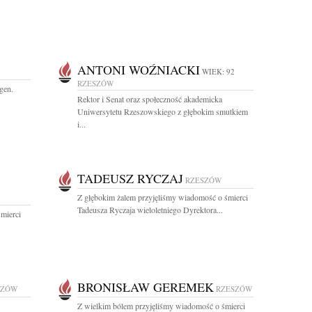
ANTONI WOŹNIACKI
WIEK: 92
RZESZÓW
gen.
Rektor i Senat oraz społeczność akademicka
Uniwersytetu Rzeszowskiego z głębokim smutkiem
i...
TADEUSZ RYCZAJ
RZESZÓW
Z głębokim żalem przyjęliśmy wiadomość o śmierci
Tadeusza Ryczaja wieloletniego Dyrektora...
mierci
BRONISŁAW GEREMEK
SZÓW
RZESZÓW
Z wielkim bólem przyjęliśmy wiadomość o śmierci