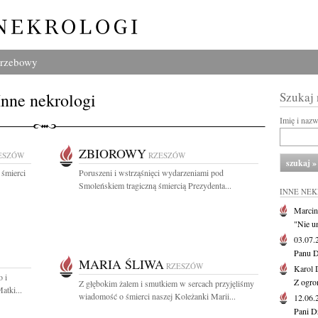
grzebowy
Inne nekrologi
Szukaj
Imię i naz
ZBIOROWY
ESZÓW
RZESZÓW
 śmierci
Poruszeni i wstrząśnięci wydarzeniami pod
Smoleńskiem tragiczną śmiercią Prezydenta...
INNE NE
Marcin
"Nie u
03.07
Panu D
MARIA ŚLIWA
RZESZÓW
Karol 
o i
Z ogro
Z głębokim żalem i smutkiem w sercach przyjęliśmy
atki...
wiadomość o śmierci naszej Koleżanki Marii...
12.06
Pani D