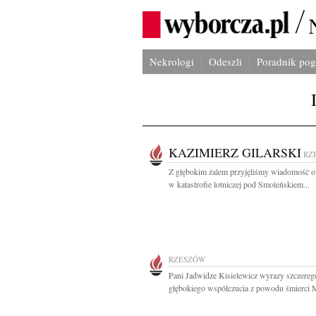
Nekrologi
Odeszli
Poradnik po
KAZIMIERZ GILARSKI
RZ
Z głębokim żalem przyjęliśmy wiadomość o
w katastrofie lotniczej pod Smoleńskiem...
RZESZÓW
Pani Jadwidze Kisielewicz wyrazy szczereg
głębokiego współczucia z powodu śmierci M