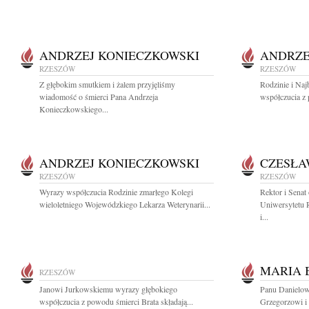
ANDRZEJ KONIECZKOWSKI
ANDRZE
RZESZÓW
RZESZÓW
Z głębokim smutkiem i żalem przyjęliśmy
Rodzinie i Na
wiadomość o śmierci Pana Andrzeja
współczucia z 
Konieczkowskiego...
ANDRZEJ KONIECZKOWSKI
CZESŁA
RZESZÓW
RZESZÓW
Wyrazy współczucia Rodzinie zmarłego Kolegi
Rektor i Senat
wieloletniego Wojewódzkiego Lekarza Weterynarii...
Uniwersytetu 
i...
MARIA 
RZESZÓW
Janowi Jurkowskiemu wyrazy głębokiego
Panu Danielow
współczucia z powodu śmierci Brata składają...
Grzegorzowi i 