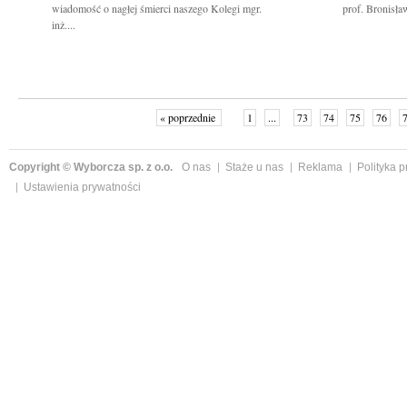
wiadomość o nagłej śmierci naszego Kolegi mgr.
prof. Bronisła
inż....
« poprzednie
1
...
73
74
75
76
Copyright © Wyborcza sp. z o.o.
O nas
Staże u nas
Reklama
Polityka 
Ustawienia prywatności