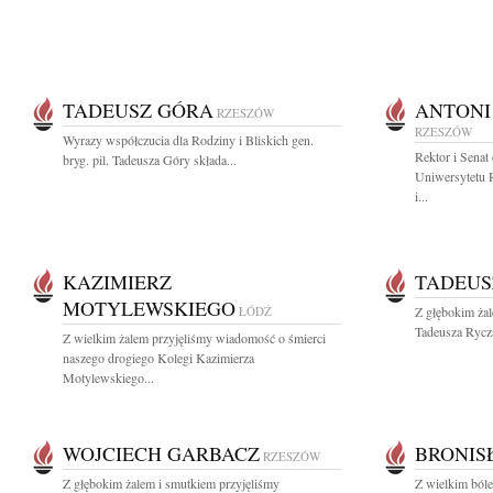
TADEUSZ GÓRA
ANTONI
RZESZÓW
RZESZÓW
Wyrazy współczucia dla Rodziny i Bliskich gen.
Rektor i Senat
bryg. pil. Tadeusza Góry składa...
Uniwersytetu 
i...
KAZIMIERZ
TADEUS
MOTYLEWSKIEGO
ŁÓDŹ
Z głębokim ża
Tadeusza Rycza
Z wielkim żalem przyjęliśmy wiadomość o śmierci
naszego drogiego Kolegi Kazimierza
Motylewskiego...
WOJCIECH GARBACZ
BRONIS
RZESZÓW
Z głębokim żalem i smutkiem przyjęliśmy
Z wielkim ból