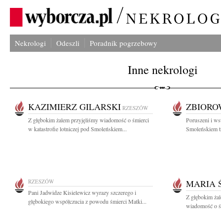
Nekrologi
Odeszli
Poradnik pogrzebowy
Inne nekrologi
KAZIMIERZ GILARSKI
ZBIOR
RZESZÓW
Z głębokim żalem przyjęliśmy wiadomość o śmierci
Poruszeni i ws
w katastrofie lotniczej pod Smoleńskiem...
Smoleńskiem tr
RZESZÓW
MARIA 
Pani Jadwidze Kisielewicz wyrazy szczerego i
Z głębokim żal
głębokiego współczucia z powodu śmierci Matki...
wiadomość o śm