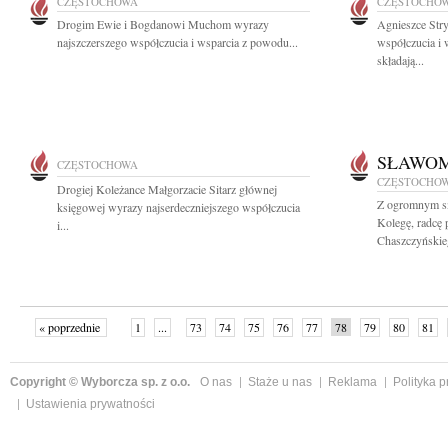
CZĘSTOCHOWA
CZĘSTOCHO
Drogim Ewie i Bogdanowi Muchom wyrazy
Agnieszce Str
najszczerszego współczucia i wsparcia z powodu...
współczucia i
składają...
SŁAWOM
CZĘSTOCHOWA
CZĘSTOCHO
Drogiej Koleżance Małgorzacie Sitarz głównej
Z ogromnym s
księgowej wyrazy najserdeczniejszego współczucia
Kolegę, radcę
i...
Chaszczyńskieg
« poprzednie
1
...
73
74
75
76
77
78
79
80
81
»
Copyright © Wyborcza sp. z o.o.
O nas
Staże u nas
Reklama
Polityka 
Ustawienia prywatności