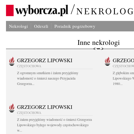
Nekrologi
Odeszli
Poradnik pogrzebowy
Inne nekrologi
GRZEGORZ LIPOWSKI
GRZEGO
CZĘSTOCHOWA
CZĘSTOCHO
Z ogromnym smutkiem i żalem przyjęliśmy
Z głębokim sm
wiadomość o śmierci naszego Przyjaciela
Lipowskiego W
Grzegorza...
1980...
GRZEGORZ LIPOWSKI
CZĘSTOCHOWA
Z żalem przyjęliśmy wiadomość o śmierci Grzegorza
Lipowskiego byłego wojewody częstochowskiego
w...