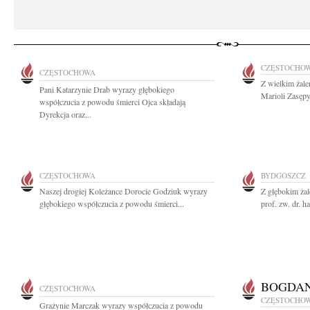
CZĘSTOCHO
CZĘSTOCHOWA
Z wielkim żal
Pani Katarzynie Drab wyrazy głębokiego
Marioli Zasępy
współczucia z powodu śmierci Ojca składają
Dyrekcja oraz...
CZĘSTOCHOWA
BYDGOSZCZ
Naszej drogiej Koleżance Dorocie Godziuk wyrazy
Z głębokim ża
głębokiego współczucia z powodu śmierci...
prof. zw. dr. h
BOGDAN
CZĘSTOCHOWA
CZĘSTOCHO
Grażynie Marczak wyrazy współczucia z powodu