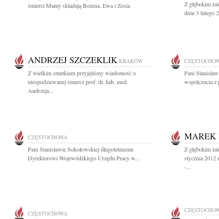
Z głębokim ża
śmierci Mamy składają Bożena, Ewa i Zosia
dniu 3 lutego 2
ANDRZEJ SZCZEKLIK
KRAKÓW
CZĘSTOCHO
Z wielkim smutkiem przyjęliśmy wiadomość o
Pani Stanisła
niespodziewanej śmierci prof. dr. hab. med.
współczucia z 
Andrzeja...
MAREK 
CZĘSTOCHOWA
Pani Stanisławie Sokołowskiej długoletniemu
Z głębokim ża
Dyrektorowi Wojewódzkiego Urzędu Pracy w...
stycznia 2012
-...
CZĘSTOCHO
CZĘSTOCHOWA