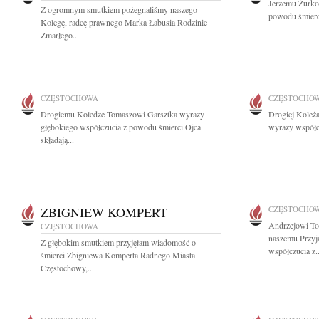
Jerzemu Żurko
Z ogromnym smutkiem pożegnaliśmy naszego
powodu śmierci
Kolegę, radcę prawnego Marka Łabusia Rodzinie
Zmarłego...
CZĘSTOCHOWA
CZĘSTOCHO
Drogiemu Koledze Tomaszowi Garsztka wyrazy
Drogiej Koleża
głębokiego współczucia z powodu śmierci Ojca
wyrazy współcz
składają...
ZBIGNIEW KOMPERT
CZĘSTOCHO
Andrzejowi T
CZĘSTOCHOWA
naszemu Przyj
Z głębokim smutkiem przyjęłam wiadomość o
współczucia z..
śmierci Zbigniewa Komperta Radnego Miasta
Częstochowy,...