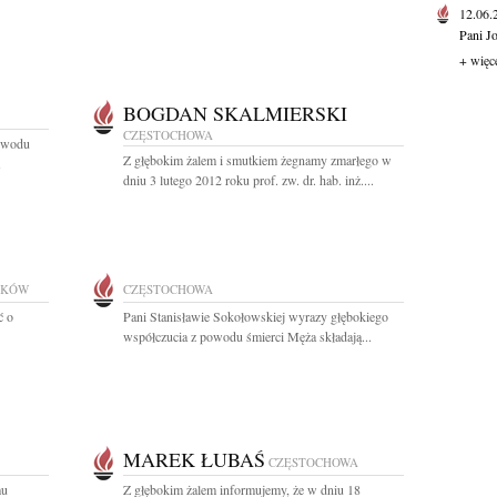
12.06
Pani J
+ więc
BOGDAN SKALMIERSKI
CZĘSTOCHOWA
powodu
Z głębokim żalem i smutkiem żegnamy zmarłego w
dniu 3 lutego 2012 roku prof. zw. dr. hab. inż....
AKÓW
CZĘSTOCHOWA
ć o
Pani Stanisławie Sokołowskiej wyrazy głębokiego
współczucia z powodu śmierci Męża składają...
MAREK ŁUBAŚ
CZĘSTOCHOWA
mu
Z głębokim żalem informujemy, że w dniu 18