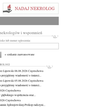
 nekrologów i wspomnień
wisko lub numer ogłoszenia:
+ szukanie zaawansowane
KROLOGI
rz Lipowski
06.08.2026
Częstochowa
m przyjęliśmy wiadomość o śmierci...
rz Lipowski
05.08.2026
Częstochowa
m przyjęliśmy wiadomość o śmierci...
.2026
Częstochowa
 głębokiego współczucia oraz...
.2026
Częstochowa
oannie Jędrzejowskiej-Prokop radczyni...