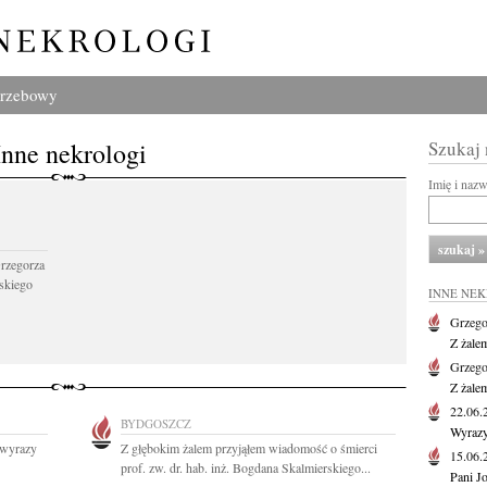
grzebowy
Inne nekrologi
Szukaj
Imię i naz
Grzegorza
skiego
INNE NE
Grzego
Z żale
Grzego
Z żale
22.06
BYDGOSZCZ
Wyrazy
 wyrazy
Z głębokim żalem przyjąłem wiadomość o śmierci
15.06
prof. zw. dr. hab. inż. Bogdana Skalmierskiego...
Pani J