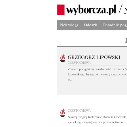
Nekrologi
Odeszli
Poradnik po
GRZEGORZ LIPOWSKI
CZĘSTOCHOWA
Z żalem przyjęliśmy wiadomość o śmierci 
Lipowskiego byłego wojewody częstochow
w...
CZĘSTOCHOWA
Naszej drogiej Koleżance Dorocie Godziuk
głębokiego współczucia z powodu śmierci...