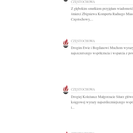
CZĘSTOCHOWA
Z głębokim smutkiem przyjęłam wiadomość
śmierci Zbigniewa Komperta Radnego Mias
Częstochowy,...
CZĘSTOCHOWA
Drogim Ewie i Bogdanowi Muchom wyraz
najszczerszego współczucia i wsparcia z po
CZĘSTOCHOWA
Drogiej Koleżance Małgorzacie Sitarz głów
księgowej wyrazy najserdeczniejszego wspó
i...