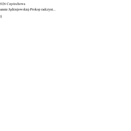
.2026
Częstochowa
oannie Jędrzejowskiej-Prokop radczyni...
ej