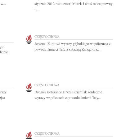
w...
stycznia 2012 roku zmarł Marek Łabuś radca prawny
-...
CZĘSTOCHOWA
Jerzemu Żurkowi wyrazy głębokiego współczucia z
go
powodu śmierci Teścia składają Zarząd oraz...
zinie
CZĘSTOCHOWA
razy
Drogiej Koleżance Urszuli Cierniak serdeczne
Ojca
wyrazy współczucia z powodu śmierci Taty...
CZĘSTOCHOWA