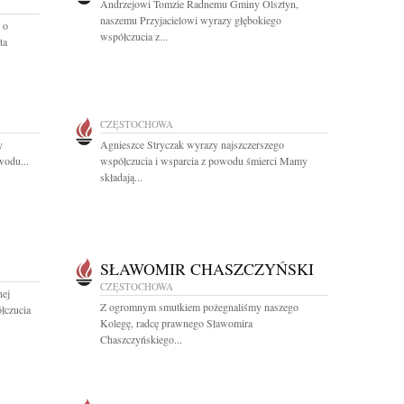
Andrzejowi Tomzie Radnemu Gminy Olsztyn,
naszemu Przyjacielowi wyrazy głębokiego
 o
współczucia z...
ta
CZĘSTOCHOWA
y
Agnieszce Stryczak wyrazy najszczerszego
wodu...
współczucia i wsparcia z powodu śmierci Mamy
składają...
SŁAWOMIR CHASZCZYŃSKI
CZĘSTOCHOWA
nej
Z ogromnym smutkiem pożegnaliśmy naszego
łczucia
Kolegę, radcę prawnego Sławomira
Chaszczyńskiego...