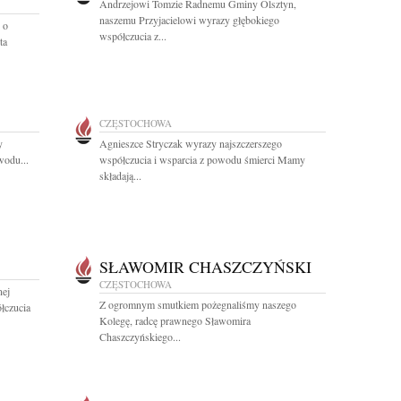
Andrzejowi Tomzie Radnemu Gminy Olsztyn,
naszemu Przyjacielowi wyrazy głębokiego
 o
współczucia z...
ta
CZĘSTOCHOWA
y
Agnieszce Stryczak wyrazy najszczerszego
wodu...
współczucia i wsparcia z powodu śmierci Mamy
składają...
SŁAWOMIR CHASZCZYŃSKI
CZĘSTOCHOWA
nej
Z ogromnym smutkiem pożegnaliśmy naszego
łczucia
Kolegę, radcę prawnego Sławomira
Chaszczyńskiego...