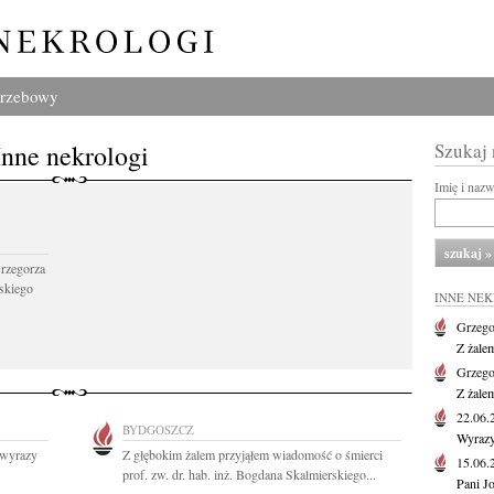
grzebowy
Inne nekrologi
Szukaj
Imię i naz
Grzegorza
skiego
INNE NE
Grzego
Z żale
Grzego
Z żale
22.06
BYDGOSZCZ
Wyrazy
 wyrazy
Z głębokim żalem przyjąłem wiadomość o śmierci
15.06
prof. zw. dr. hab. inż. Bogdana Skalmierskiego...
Pani J