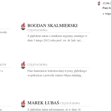
12.06
Pani J
+ więc
BOGDAN SKALMIERSKI
CZĘSTOCHOWA
powodu
Z głębokim żalem i smutkiem żegnamy zmarłego w
dniu 3 lutego 2012 roku prof. zw. dr. hab. inż....
AKÓW
CZĘSTOCHOWA
ć o
Pani Stanisławie Sokołowskiej wyrazy głębokiego
współczucia z powodu śmierci Męża składają...
MAREK ŁUBAŚ
CZĘSTOCHOWA
mu
Z głębokim żalem informujemy, że w dniu 18