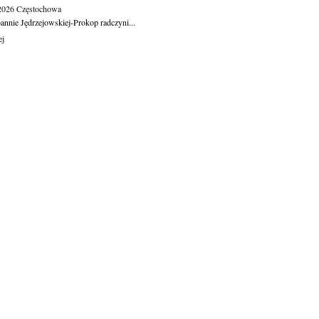
.2026
Częstochowa
oannie Jędrzejowskiej-Prokop radczyni...
ej