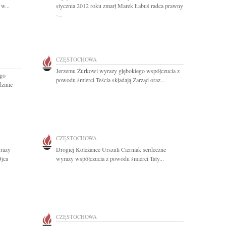
w...
stycznia 2012 roku zmarł Marek Łabuś radca prawny
-...
CZĘSTOCHOWA
Jerzemu Żurkowi wyrazy głębokiego współczucia z
go
powodu śmierci Teścia składają Zarząd oraz...
zinie
CZĘSTOCHOWA
razy
Drogiej Koleżance Urszuli Cierniak serdeczne
Ojca
wyrazy współczucia z powodu śmierci Taty...
CZĘSTOCHOWA