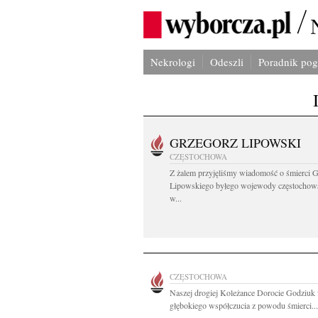
Nekrologi
Odeszli
Poradnik po
GRZEGORZ LIPOWSKI
CZĘSTOCHOWA
Z żalem przyjęliśmy wiadomość o śmierci 
Lipowskiego byłego wojewody częstochow
w...
CZĘSTOCHOWA
Naszej drogiej Koleżance Dorocie Godziuk
głębokiego współczucia z powodu śmierci...