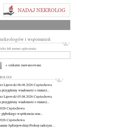
 nekrologów i wspomnień
wisko lub numer ogłoszenia:
+ szukanie zaawansowane
KROLOGI
rz Lipowski
06.08.2026
Częstochowa
m przyjęliśmy wiadomość o śmierci...
rz Lipowski
05.08.2026
Częstochowa
m przyjęliśmy wiadomość o śmierci...
.2026
Częstochowa
 głębokiego współczucia oraz...
.2026
Częstochowa
oannie Jędrzejowskiej-Prokop radczyni...