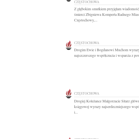
CZĘSTOCHOWA
Z głębokim smutkiem przyjęłam wiadomość
śmierci Zbigniewa Komperta Radnego Mias
Częstochowy,...
CZĘSTOCHOWA
Drogim Ewie i Bogdanowi Muchom wyraz
najszczerszego współczucia i wsparcia z po
CZĘSTOCHOWA
Drogiej Koleżance Małgorzacie Sitarz głów
księgowej wyrazy najserdeczniejszego wspó
i...