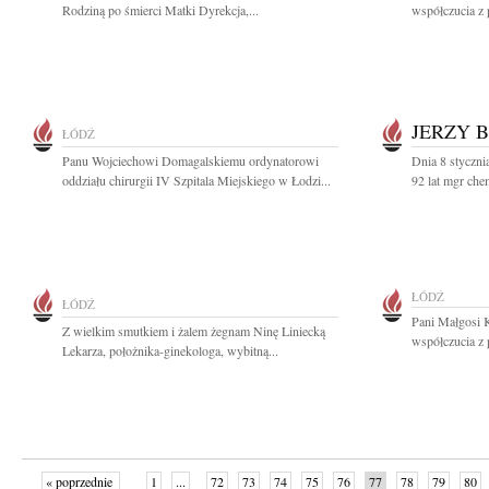
Rodziną po śmierci Matki Dyrekcja,...
współczucia z 
JERZY 
ŁÓDŹ
Panu Wojciechowi Domagalskiemu ordynatorowi
Dnia 8 styczn
oddziału chirurgii IV Szpitala Miejskiego w Łodzi...
92 lat mgr che
ŁÓDŹ
ŁÓDŹ
Pani Małgosi 
Z wielkim smutkiem i żalem żegnam Ninę Liniecką
współczucia z 
Lekarza, położnika-ginekologa, wybitną...
« poprzednie
1
...
72
73
74
75
76
77
78
79
80