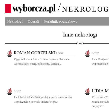
Nekrologi
Odeszli
Poradnik pogrzebowy
Inne nekrologi
ROMAN GORZELSKI
ŁÓDŹ
ŁÓDŹ
Z głębokim smutkiem i żalem żegnamy Romana
Panu Pawłowi 
Gorzelskiego poetę, publicystę, laureata...
współczucia z
LIDIA 
ŁÓDŹ
Pani Sędzi Alinie Jaźwieckiej wyrazy serdecznego
12 stycznia 2
współczucia z powodu śmierci Męża...
zmarła moja Żo
przyjęcie...