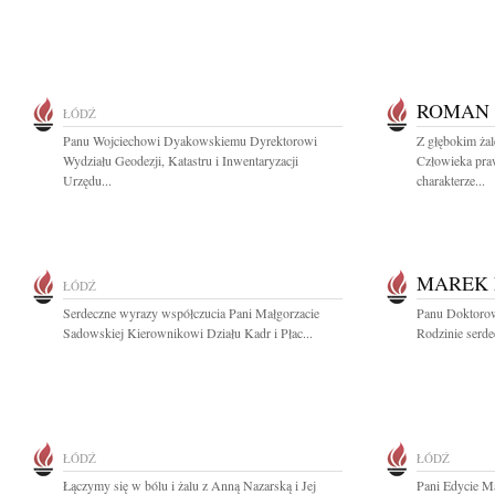
ROMAN 
ŁÓDŹ
Panu Wojciechowi Dyakowskiemu Dyrektorowi
Z głębokim żal
Wydziału Geodezji, Katastru i Inwentaryzacji
Człowieka pra
Urzędu...
charakterze...
MAREK 
ŁÓDŹ
Serdeczne wyrazy współczucia Pani Małgorzacie
Panu Doktorow
Sadowskiej Kierownikowi Działu Kadr i Płac...
Rodzinie serd
ŁÓDŹ
ŁÓDŹ
Łączymy się w bólu i żalu z Anną Nazarską i Jej
Pani Edycie Ma