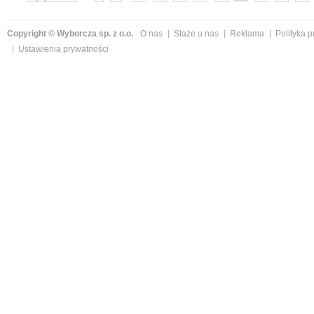
»
Copyright © Wyborcza sp. z o.o.
O nas
Staże u nas
Reklama
Polityka 
Ustawienia prywatności