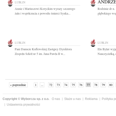
ANDRZE
LUBLIN
Annie i Mariuszowi Koryckim wyrazy szczerego
Rodzinie dr n
żalu i współczucia z powodu śmierci Synka...
głębokiego wsp
LUBLIN
LUBLIN
Pani Danucie Kuflewskiej Zastępcy Dyrektora
Elu Byłaś wyj
Zespołu Szkół nr 5 im. Jana Pawła II w...
Nauczycielką, 
« poprzednie
1
...
72
73
74
75
76
77
78
79
80
»
Copyright © Wyborcza sp. z o.o.
O nas
Staże u nas
Reklama
Polityka 
Ustawienia prywatności