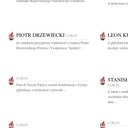
Oddziału Wojewódzkiego Narodowego Funduszu...
współczucia z 
PIOTR DRZEWIECKI
LEON K
LUBLIN
Ze smutkiem przyjęliśmy wiadomość o śmierci Piotra
Z głębokim ża
Drzewieckiego Prezesa i Viceprezesa "Społem"...
naszego serdec
LUBLIN
STANIS
Pani dr Teresie Partyce szczere kondolencje i wyrazy
LUBLIN
głębokiego współczucia z powodu...
Z żalem i smu
Architekta Mi
dniu...
LUBLIN
LUBLIN