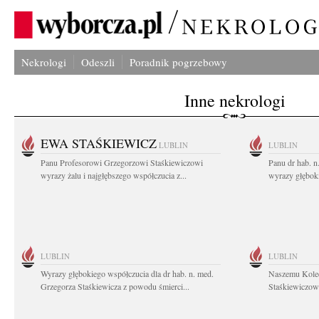
Nekrologi
Odeszli
Poradnik pogrzebowy
Inne nekrologi
EWA STAŚKIEWICZ
LUBLIN
LUBLIN
Panu Profesorowi Grzegorzowi Staśkiewiczowi
Panu dr hab. 
wyrazy żalu i najgłębszego współczucia z...
wyrazy głębok
LUBLIN
LUBLIN
Wyrazy głębokiego współczucia dla dr hab. n. med.
Naszemu Koled
Grzegorza Staśkiewicza z powodu śmierci...
Staśkiewiczowi