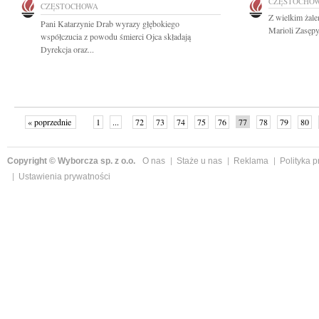
CZĘSTOCHO
CZĘSTOCHOWA
Z wielkim żal
Pani Katarzynie Drab wyrazy głębokiego
Marioli Zasępy
współczucia z powodu śmierci Ojca składają
Dyrekcja oraz...
« poprzednie
1
...
72
73
74
75
76
77
78
79
80
»
Copyright © Wyborcza sp. z o.o.
O nas
Staże u nas
Reklama
Polityka 
Ustawienia prywatności