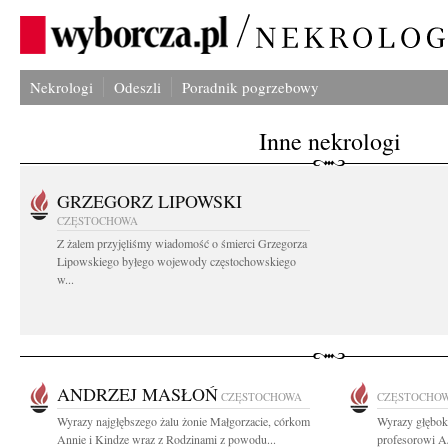
Nekrologi
Odeszli
Poradnik pogrzebowy
Inne nekrologi
GRZEGORZ LIPOWSKI
CZĘSTOCHOWA
Z żalem przyjęliśmy wiadomość o śmierci Grzegorza
Lipowskiego byłego wojewody częstochowskiego
w...
ANDRZEJ MASŁOŃ
CZĘSTOCHOWA
CZĘSTOCHO
Wyrazy najgłębszego żalu żonie Małgorzacie, córkom
Wyrazy głębok
Annie i Kindze wraz z Rodzinami z powodu...
profesorowi 