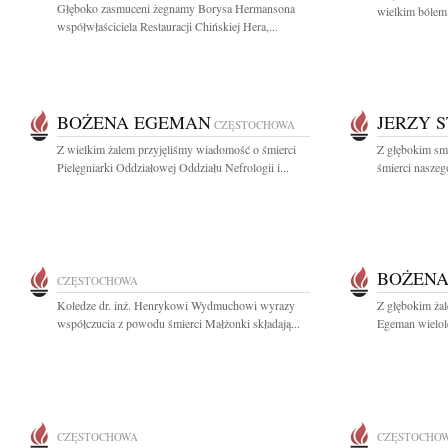
Głęboko zasmuceni żegnamy Borysa Hermansona
wielkim bólem 
współwłaściciela Restauracji Chińskiej Hera,...
BOŻENA EGEMAN
JERZY 
CZĘSTOCHOWA
Z wielkim żalem przyjęliśmy wiadomość o śmierci
Z głębokim sm
Pielęgniarki Oddziałowej Oddziału Nefrologii i...
śmierci naszeg
BOŻEN
CZĘSTOCHOWA
Koledze dr. inż. Henrykowi Wydmuchowi wyrazy
Z głębokim ża
współczucia z powodu śmierci Małżonki składają...
Egeman wielol
CZĘSTOCHOWA
CZĘSTOCHO