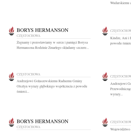
Wudarskiemu z
BORYS HERMANSON
CZĘSTOCHO
CZĘSTOCHOWA
Kindze, Ani i 
Żegnamy i pozostawiamy w sercu i pamięci Borysa
powodu śmierci
Hermansona Rodzinie Zmarłego składamy szczere...
CZĘSTOCHOWA
CZĘSTOCHO
Andrzejowi Gołaszewskiemu Radnemu Gminy
Andrzejowi G
Olsztyn wyrazy głębokiego współczucia z powodu
Przewodnicząc
śmierci...
wyrazy...
BORYS HERMANSON
CZĘSTOCHO
CZĘSTOCHOWA
Województwo śl