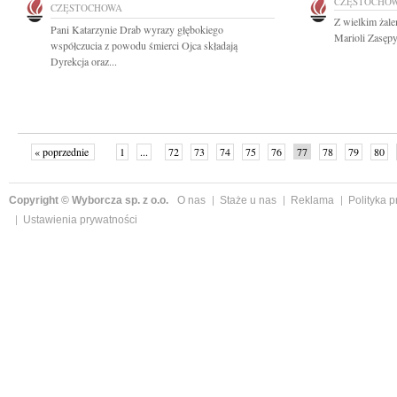
CZĘSTOCHO
CZĘSTOCHOWA
Z wielkim żal
Pani Katarzynie Drab wyrazy głębokiego
Marioli Zasępy
współczucia z powodu śmierci Ojca składają
Dyrekcja oraz...
« poprzednie
1
...
72
73
74
75
76
77
78
79
80
»
Copyright © Wyborcza sp. z o.o.
O nas
Staże u nas
Reklama
Polityka 
Ustawienia prywatności