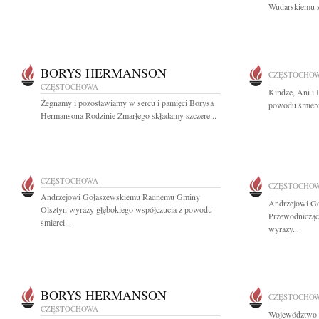
Wudarskiemu z
BORYS HERMANSON
CZĘSTOCHO
CZĘSTOCHOWA
Kindze, Ani i 
Żegnamy i pozostawiamy w sercu i pamięci Borysa
powodu śmierci
Hermansona Rodzinie Zmarłego składamy szczere...
CZĘSTOCHOWA
CZĘSTOCHO
Andrzejowi Gołaszewskiemu Radnemu Gminy
Andrzejowi G
Olsztyn wyrazy głębokiego współczucia z powodu
Przewodnicząc
śmierci...
wyrazy...
BORYS HERMANSON
CZĘSTOCHO
CZĘSTOCHOWA
Województwo śl