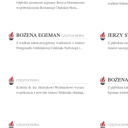
Głęboko zasmuceni żegnamy Borysa Hermansona
wielkim bólem 
współwłaściciela Restauracji Chińskiej Hera,...
BOŻENA EGEMAN
JERZY 
CZĘSTOCHOWA
Z wielkim żalem przyjęliśmy wiadomość o śmierci
Z głębokim sm
Pielęgniarki Oddziałowej Oddziału Nefrologii i...
śmierci naszeg
BOŻEN
CZĘSTOCHOWA
Koledze dr. inż. Henrykowi Wydmuchowi wyrazy
Z głębokim ża
współczucia z powodu śmierci Małżonki składają...
Egeman wielol
CZĘSTOCHOWA
CZĘSTOCHO