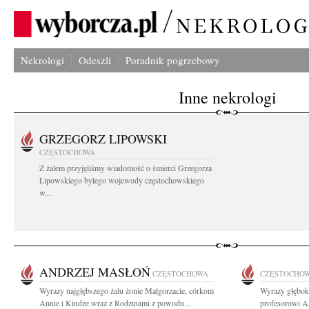
Nekrologi
Odeszli
Poradnik pogrzebowy
Inne nekrologi
GRZEGORZ LIPOWSKI
CZĘSTOCHOWA
Z żalem przyjęliśmy wiadomość o śmierci Grzegorza
Lipowskiego byłego wojewody częstochowskiego
w...
ANDRZEJ MASŁOŃ
CZĘSTOCHOWA
CZĘSTOCHO
Wyrazy najgłębszego żalu żonie Małgorzacie, córkom
Wyrazy głębok
Annie i Kindze wraz z Rodzinami z powodu...
profesorowi 