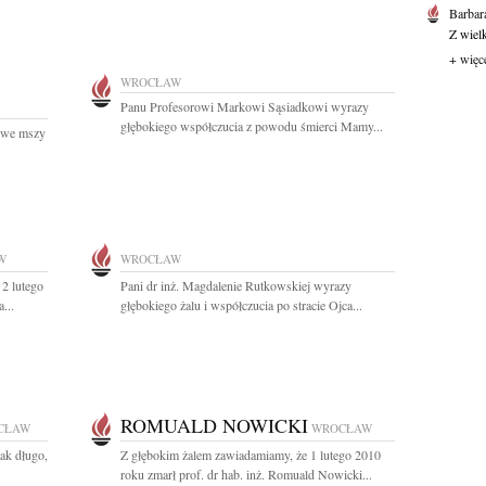
Barbar
Z wiel
+ więc
WROCŁAW
Panu Profesorowi Markowi Sąsiadkowi wyrazy
głębokiego współczucia z powodu śmierci Mamy...
ć we mszy
W
WROCŁAW
2 lutego
Pani dr inż. Magdalenie Rutkowskiej wyrazy
...
głębokiego żalu i współczucia po stracie Ojca...
ROMUALD NOWICKI
CŁAW
WROCŁAW
tak długo,
Z głębokim żalem zawiadamiamy, że 1 lutego 2010
roku zmarł prof. dr hab. inż. Romuald Nowicki...