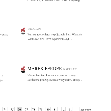
...
Czarneckiej z powodu śmierci Męża składają...
WROCŁAW
 wyrazy
Wyrazy głębokiego współczucia Pani Wandzie
Wiatkowskiej-Ilków Sędziemu Sądu...
MAREK FERDEK
WROCŁAW
azy
Nie umiera ten, kto trwa w pamięci żywych
...
Serdeczne podziękowania wszystkim, którzy...
74
75
76
77
78
79
80
81
...
91
następne