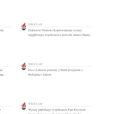
WROCŁAW
odu
Doktorowi Piotrowi Koprowskiemu wyrazy
najgłębszego współczucia z powodu śmierci Mamy...
WROCŁAW
nie
Ewo i Łukaszu jesteśmy z Wami przyjaciele z
ją...
Biskupina i Zalesia
WROCŁAW
z
Wyrazy głębokiego współczucia Pani Krystynie