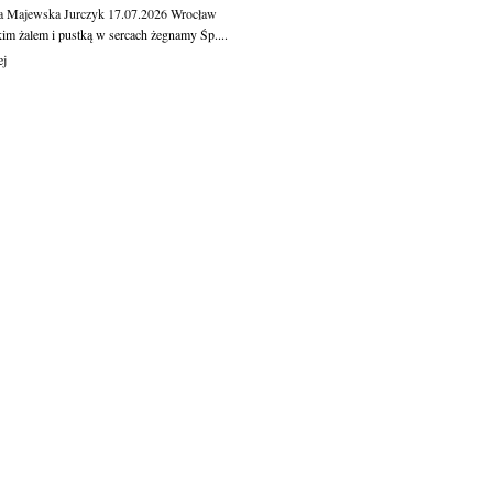
a Majewska Jurczyk
17.07.2026
Wrocław
kim żalem i pustką w sercach żegnamy Śp....
ej