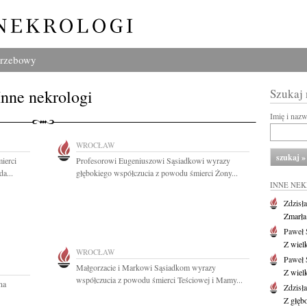
grzebowy
Inne nekrologi
Szukaj
Imię i naz
WROCŁAW
ierci
Profesorowi Eugeniuszowi Sąsiadkowi wyrazy
a...
głębokiego współczucia z powodu śmierci Żony...
INNE NE
Zdzisł
Zmarła
Paweł 
Z wiel
WROCŁAW
Paweł 
Małgorzacie i Markowi Sąsiadkom wyrazy
Z wiel
współczucia z powodu śmierci Teściowej i Mamy...
na
Zdzisł
Z głęb