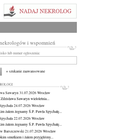
 nekrologów i wspomnień
wisko lub numer ogłoszenia:
+ szukanie zaawansowane
KROLOGI
awa Sawaryn
31.07.2026
Wrocław
 Zdzisława Sawaryn wieloletnia...
Spychała
24.07.2026
Wrocław
kim żalem żegnamy Ś.P. Pawła Spychałę...
Spychała
22.07.2026
Wrocław
kim żalem żegnamy Ś.P. Pawła Spychałę...
aw Barszczewski
21.07.2026
Wrocław
okim smutkiem i żalem przyjęliśmy...