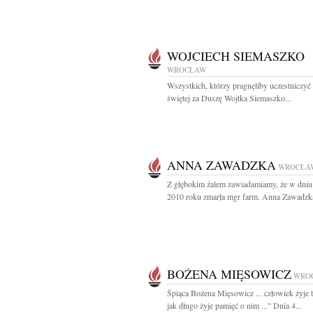
WOJCIECH SIEMASZKO
WROCŁAW
Wszystkich, którzy pragnęliby uczestniczy
świętej za Duszę Wojtka Siemaszko...
ANNA ZAWADZKA
WROCŁA
Z głębokim żalem zawiadamiamy, że w dniu 
2010 roku zmarła mgr farm. Anna Zawadzka
BOŻENA MIĘSOWICZ
WRO
Śpiąca Bożena Mięsowicz ... człowiek żyje 
jak długo żyje pamięć o nim ..." Dnia 4...