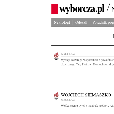
Nekrologi
Odeszli
Poradnik po
WROCŁAW
Wyrazy szczerego współczucia z powodu śm
ukochanego Taty Piotrowi Koniuchowi skład
WOJCIECH SIEMASZKO
WROCŁAW
Wojtku czemu byłeś z nami tak krótko... Ali