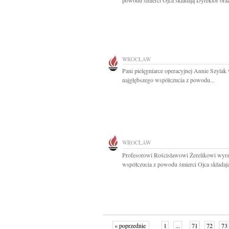
powodu śmierci Ojca składają Dyrektor oraz
WROCŁAW
Pani pielęgniarce operacyjnej Annie Szylak
najgłębszego współczucia z powodu...
WROCŁAW
Profesorowi Rościsławowi Żerelikowi wyr
współczucia z powodu śmierci Ojca składają
« poprzednie
1
...
71
72
73