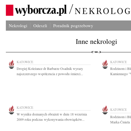
Nekrologi
Odeszli
Poradnik pogrzebowy
Inne nekrologi
KATOWICE
KATOWICE
Drogiej Koleżance dr Barbarze Osadnik wyrazy
Rodzinom i Bli
najszczerszego współczucia z powodu śmierci...
Kamiennego "Wu
KATOWICE
KATOWICE
W wyniku doznanych obrażeń w dniu 18 września
Rodzinom i Bl
2009 roku podczas wykonywania obowiązków...
Marka Ćmiela l