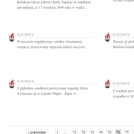
wyrazy współcz
Redakcja Głosu Zabrza i Rudy Śląskiej ze smutkiem
zawiadamia, iż 17 września 2009 roku w wieku...
KATOWICE
KATOWICE
W poczucie najgłębszego smutku i bezmiernej
Wyrazy gł ębok
rozpaczy przeżywamy tragiczną śmierć naszych...
Bliskim Górni
KATOWICE
KATOWICE
Z głębokim smutkiem przeżywamy tragedię, która
Z wielkim por
wydarzyła się w kopalni Wujek - Śląsk w...
wypadku w KWK
« poprzednie
1
...
71
72
73
74
75
76
77