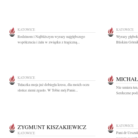
KATOWICE
KATOWICE
Rodzinom i Najbliższym wyrazy najgłębszego
Wyrazy głęboki
współczucia i żalu w związku z tragiczną...
Bliskim Górni
KATOWICE
MICHAŁ
Tułaczka moja już dobiegła kresu, dla moich oczu
Nie umiera ten
słońce ziemi zgasło. W Tobie mój Panie...
Serdeczne podz
ZYGMUNT KISZAKIEWICZ
KATOWICE
Pani dr Urszu
KATOWICE