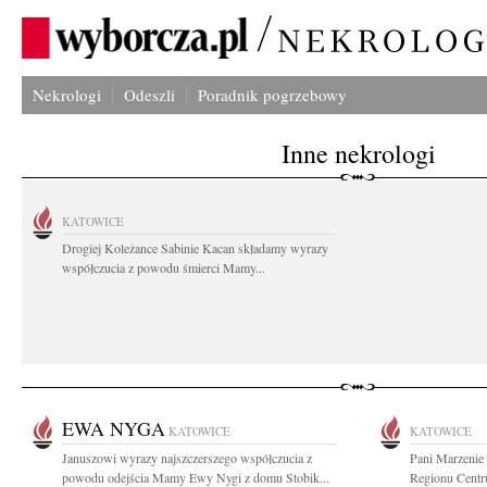
Nekrologi
Odeszli
Poradnik pogrzebowy
Inne nekrologi
KATOWICE
Drogiej Koleżance Sabinie Kacan składamy wyrazy
współczucia z powodu śmierci Mamy...
EWA NYGA
KATOWICE
KATOWICE
Januszowi wyrazy najszczerszego współczucia z
Pani Marzenie
powodu odejścia Mamy Ewy Nygi z domu Stobik...
Regionu Centr