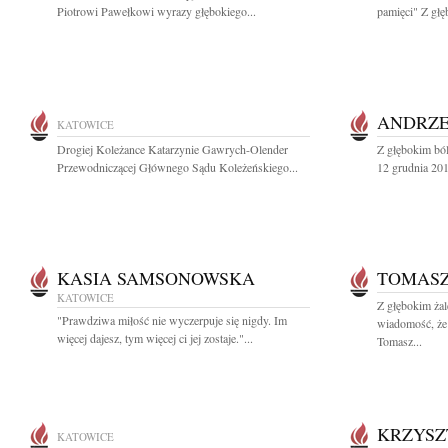
Piotrowi Pawełkowi wyrazy głębokiego...
pamięci" Z głę
ANDRZE
KATOWICE
Drogiej Koleżance Katarzynie Gawrych-Olender
Z głębokim bó
Przewodniczącej Głównego Sądu Koleżeńskiego...
12 grudnia 2019
KASIA SAMSONOWSKA
TOMAS
KATOWICE
Z głębokim żal
"Prawdziwa miłość nie wyczerpuje się nigdy. Im
wiadomość, że 
więcej dajesz, tym więcej ci jej zostaje."...
Tomasz...
KRZYSZ
KATOWICE