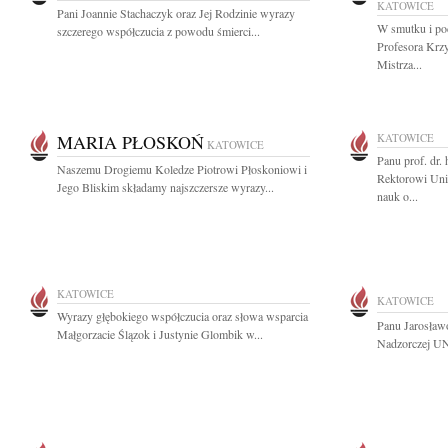
KATOWICE
Pani Joannie Stachaczyk oraz Jej Rodzinie wyrazy
W smutku i po
szczerego współczucia z powodu śmierci...
Profesora Krz
Mistrza...
MARIA PŁOSKOŃ
KATOWICE
KATOWICE
Panu prof. dr
Naszemu Drogiemu Koledze Piotrowi Płoskoniowi i
Rektorowi Uni
Jego Bliskim składamy najszczersze wyrazy...
nauk o...
KATOWICE
KATOWICE
Wyrazy głębokiego współczucia oraz słowa wsparcia
Panu Jarosła
Małgorzacie Ślązok i Justynie Glombik w...
Nadzorczej UN