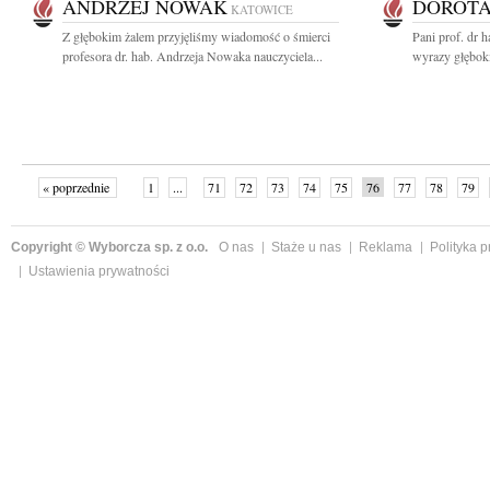
ANDRZEJ NOWAK
DOROTA
KATOWICE
Z głębokim żalem przyjęliśmy wiadomość o śmierci
Pani prof. dr 
profesora dr. hab. Andrzeja Nowaka nauczyciela...
wyrazy głęboki
« poprzednie
1
...
71
72
73
74
75
76
77
78
79
»
Copyright © Wyborcza sp. z o.o.
O nas
Staże u nas
Reklama
Polityka 
Ustawienia prywatności