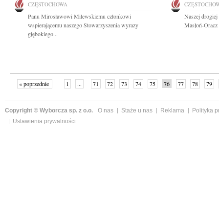
CZĘSTOCHOWA
CZĘSTOCHO
Panu Mirosławowi Milewskiemu członkowi
Naszej drogiej
wspierającemu naszego Stowarzyszenia wyrazy
Masłoń-Oracz i
głębokiego...
« poprzednie
1
...
71
72
73
74
75
76
77
78
79
»
Copyright © Wyborcza sp. z o.o.
O nas
Staże u nas
Reklama
Polityka 
Ustawienia prywatności