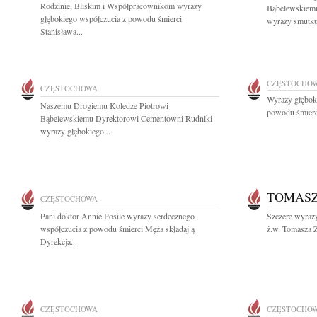
Rodzinie, Bliskim i Współpracownikom wyrazy
Bąbelewskiem
głębokiego współczucia z powodu śmierci
wyrazy smutku 
Stanisława...
CZĘSTOCHO
CZĘSTOCHOWA
Wyrazy głęboki
Naszemu Drogiemu Koledze Piotrowi
powodu śmierci
Bąbelewskiemu Dyrektorowi Cementowni Rudniki
wyrazy głębokiego...
TOMASZ
CZĘSTOCHOWA
Pani doktor Annie Posile wyrazy serdecznego
Szczere wyraz
współczucia z powodu śmierci Męża składaj ą
ż.w. Tomasza Z
Dyrekcja...
CZĘSTOCHOWA
CZĘSTOCHO