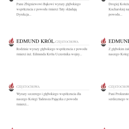
Panu Zbigniewowi Bąkowi wyrazy głębokiego
Drogiej Koleż
współczucia z powodu śmierci Taty składają
Kucharskiej na
Dyrekcja...
powodu...
EDMUND KRÓL
EDMUN
CZĘSTOCHOWA
Rodzinie wyrazy głębokiego współczucia z powodu
Z głębokim ża
śmierci inż. Edmunda Króla Uczestnika wojny...
naszego Koleg
CZĘSTOCHOWA
CZĘSTOCHO
Wyrazy szczerego i głębokiego współczucia dla
Pani Prokurato
naszego Kolegi Tadeusza Pajączka z powodu
serdecznego ws
śmierci...