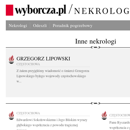
Nekrologi
Odeszli
Poradnik pogrzebowy
Inne nekrologi
GRZEGORZ LIPOWSKI
CZĘSTOCHOWA
Z żalem przyjęliśmy wiadomość o śmierci Grzegorza
Lipowskiego byłego wojewody częstochowskiego
w...
CZĘSTOCHOWA
CZĘSTOCHO
Edwardowi Sokołowskiemu i Jego Bliskim wyrazy
Panu Ryszardo
głębokiego współczucia z powodu tragicznej
współczucia z 