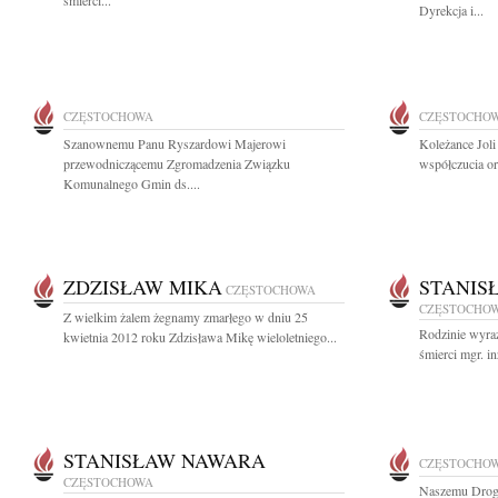
śmierci...
Dyrekcja i...
CZĘSTOCHOWA
CZĘSTOCHO
Szanownemu Panu Ryszardowi Majerowi
Koleżance Jol
przewodniczącemu Zgromadzenia Związku
współczucia or
Komunalnego Gmin ds....
ZDZISŁAW MIKA
STANIS
CZĘSTOCHOWA
CZĘSTOCHO
Z wielkim żalem żegnamy zmarłego w dniu 25
Rodzinie wyra
kwietnia 2012 roku Zdzisława Mikę wieloletniego...
śmierci mgr. i
STANISŁAW NAWARA
CZĘSTOCHO
CZĘSTOCHOWA
Naszemu Drog