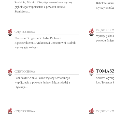
Rodzinie, Bliskim i Współpracownikom wyrazy
Bąbelewskiem
głębokiego współczucia z powodu śmierci
wyrazy smutku 
Stanisława...
CZĘSTOCHO
CZĘSTOCHOWA
Wyrazy głęboki
Naszemu Drogiemu Koledze Piotrowi
powodu śmierci
Bąbelewskiemu Dyrektorowi Cementowni Rudniki
wyrazy głębokiego...
TOMASZ
CZĘSTOCHOWA
Pani doktor Annie Posile wyrazy serdecznego
Szczere wyraz
współczucia z powodu śmierci Męża składaj ą
ż.w. Tomasza Z
Dyrekcja...
CZĘSTOCHOWA
CZĘSTOCHO