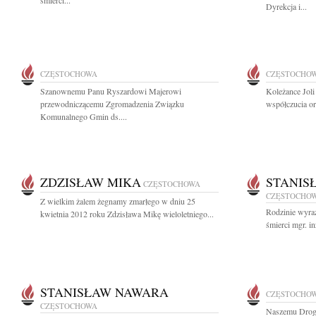
śmierci...
Dyrekcja i...
CZĘSTOCHOWA
CZĘSTOCHO
Szanownemu Panu Ryszardowi Majerowi
Koleżance Jol
przewodniczącemu Zgromadzenia Związku
współczucia or
Komunalnego Gmin ds....
ZDZISŁAW MIKA
STANIS
CZĘSTOCHOWA
CZĘSTOCHO
Z wielkim żalem żegnamy zmarłego w dniu 25
Rodzinie wyra
kwietnia 2012 roku Zdzisława Mikę wieloletniego...
śmierci mgr. i
STANISŁAW NAWARA
CZĘSTOCHO
CZĘSTOCHOWA
Naszemu Drog