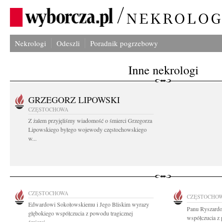
Nekrologi
Odeszli
Poradnik pogrzebowy
Inne nekrologi
GRZEGORZ LIPOWSKI
CZĘSTOCHOWA
Z żalem przyjęliśmy wiadomość o śmierci Grzegorza
Lipowskiego byłego wojewody częstochowskiego
w...
CZĘSTOCHOWA
CZĘSTOCHO
Edwardowi Sokołowskiemu i Jego Bliskim wyrazy
Panu Ryszardo
głębokiego współczucia z powodu tragicznej
współczucia z 