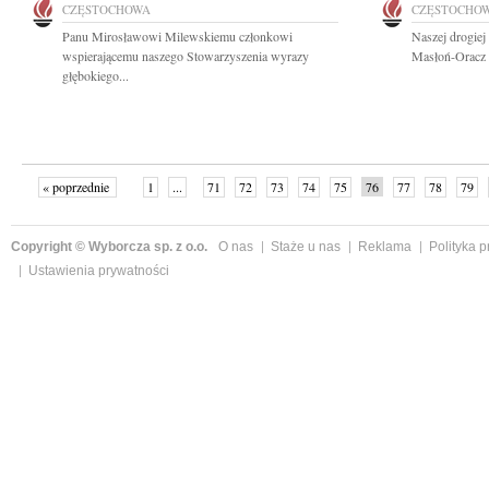
CZĘSTOCHOWA
CZĘSTOCHO
Panu Mirosławowi Milewskiemu członkowi
Naszej drogiej
wspierającemu naszego Stowarzyszenia wyrazy
Masłoń-Oracz i
głębokiego...
« poprzednie
1
...
71
72
73
74
75
76
77
78
79
»
Copyright © Wyborcza sp. z o.o.
O nas
Staże u nas
Reklama
Polityka 
Ustawienia prywatności